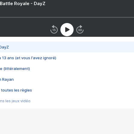
 Battle Royale - DayZ
 DayZ
 a 13 ans (et vous l'avez ignoré)
e (littéralement)
im Rayan
 toutes les règles
s les jeux vidéo
us choquant de Rockstar ? - Le scandale BULLY
e plus moche de Steam
du RÊVE tourne au CAUCHEMAR