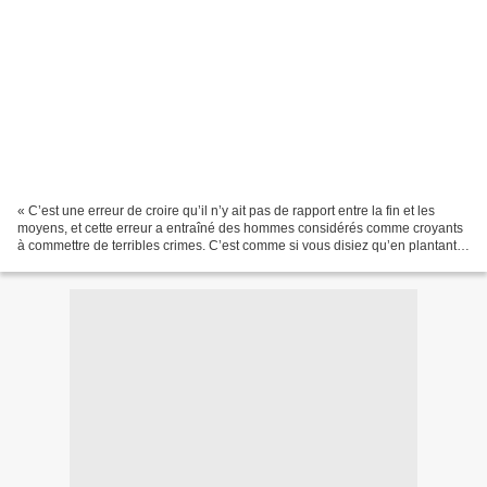
« C’est une erreur de croire qu’il n’y ait pas de rapport entre la fin et les
moyens, et cette erreur a entraîné des hommes considérés comme croyants
à commettre de terribles crimes. C’est comme si vous disiez qu’en plantant
des mauvaises herbes, on peut...