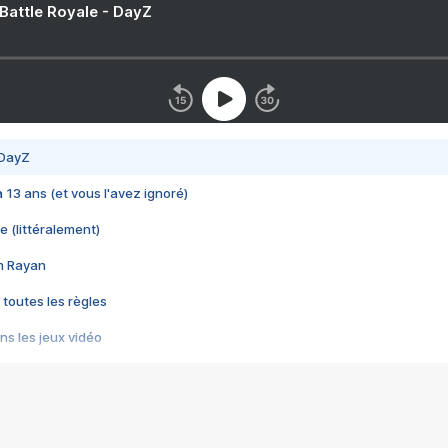
 Battle Royale - DayZ
 DayZ
 a 13 ans (et vous l'avez ignoré)
e (littéralement)
im Rayan
 toutes les règles
s les jeux vidéo
us choquant de Rockstar ? - Le scandale BULLY
e plus moche de Steam
du RÊVE tourne au CAUCHEMAR