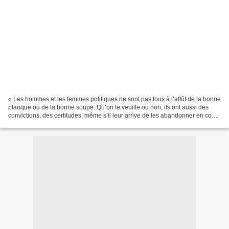
« Les hommes et les femmes politiques ne sont pas tous à l’affût de la bonne
planque ou de la bonne soupe. Qu’on le veuille ou non, ils ont aussi des
convictions, des certitudes, même s’il leur arrive de les abandonner en cours
de route. L’argent n’est...