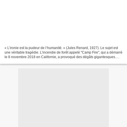
« L’ironie est la pudeur de l’humanité. » (Jules Renard, 1927). Le sujet est
une véritable tragédie. L’incendie de forêt appelé "Camp Fire", qui a démarré
le 8 novembre 2018 en Californie, a provoqué des dégâts gigantesques.
Près de 4 000 pompiers se...