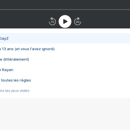
 DayZ
 a 13 ans (et vous l'avez ignoré)
e (littéralement)
im Rayan
 toutes les règles
s les jeux vidéo
us choquant de Rockstar ? - Le scandale BULLY
e plus moche de Steam
du RÊVE tourne au CAUCHEMAR