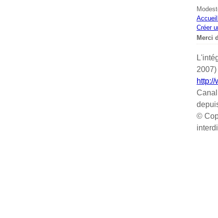
Modeste
Accueil
Créer u
Merci d
L'inté
2007) 
http:/
Canal
depui
© Cop
interd