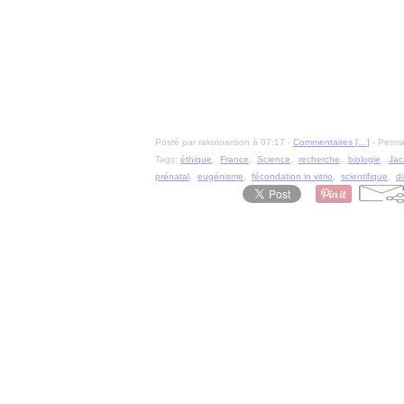
Posté par rakotoarison à 07:17 -
Commentaires [
…
]
- Permal
Tags:
éthique
,
France
,
Science
,
recherche
,
biologie
,
Jac
prénatal
,
eugénisme
,
fécondation in vitrio
,
scientifique
,
d