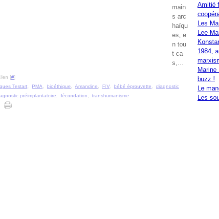
Amitié 
main
coopéra
s arc
Les Ma
haïqu
Lee Mar
es, e
Konstan
n tou
1984, a
t ca
marxis
s,...
Marine 
ien [
#
]
buzz !
ques Testart
,
PMA
,
bioéthique
,
Amandine
,
FIV
,
bébé éprouvette
,
diagnostic
Le mand
iagnostic préimplantatoire
,
fécondation
,
transhumanisme
Les sou