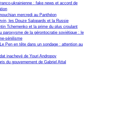
franco-ukrainienne : fake news et accord de
tion
nouchian mercredi au Panthéon
vin, les Douze Salopards et la Russie
tin Tchernenko et la prime du plus croulant
u paroxysme de la gérontocratie soviétique : le
me-sénilisme
Le Pen en tête dans un sondage : attention au
at inachevé de Youri Andropov
ris du gouvernement de Gabriel Attal