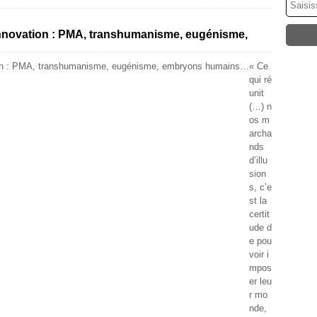
’innovation : PMA, transhumanisme, eugénisme,
« Ce
qui ré
unit
(…) n
os m
archa
nds
d’illu
sion
s, c’e
st la
certit
ude d
e pou
voir i
mpos
er leu
r mo
nde,