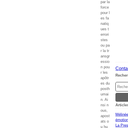
par la
force
pour l
es fa
natiq
ues t
errori
stes
ou pa
r la tr
ansgr
essio
n pou
Contac
r les
Recher
apôtr
es du
posth
umai
n. Ai
nsi n
Article
ous,
Mélinée
apost
émotion
ats o
La Pres
u hu