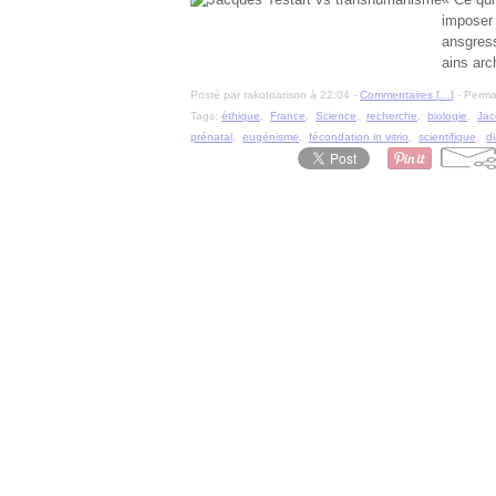
imposer 
ansgress
ains arc
Posté par rakotoarison à 22:04 -
Commentaires [
…
]
- Permal
Tags:
éthique
,
France
,
Science
,
recherche
,
biologie
,
Jac
prénatal
,
eugénisme
,
fécondation in vitrio
,
scientifique
,
d