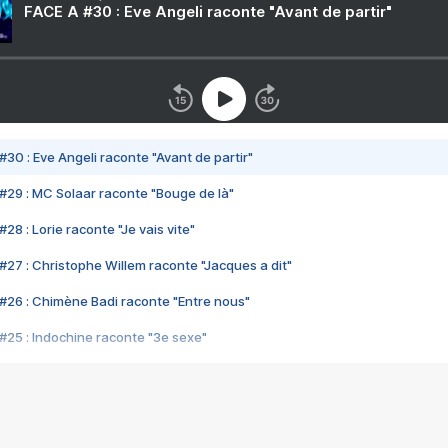
FACE A #30 : Eve Angeli raconte "Avant de partir"
#30 : Eve Angeli raconte "Avant de partir"
#29 : MC Solaar raconte "Bouge de là"
28 : Lorie raconte "Je vais vite"
#27 : Christophe Willem raconte "Jacques a dit"
#26 : Chimène Badi raconte "Entre nous"
#25 : Indochine raconte "3e sexe"
#24 : Zaho raconte "C'est chelou"
#23 : Patrick Bruel raconte "Au café des délices"
#22 : Kyo raconte "Le chemin"