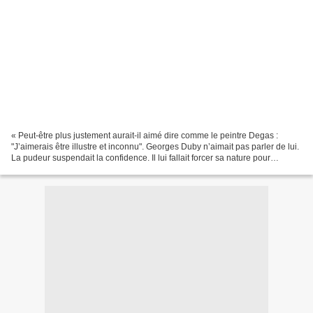
« Peut-être plus justement aurait-il aimé dire comme le peintre Degas :
"J’aimerais être illustre et inconnu". Georges Duby n’aimait pas parler de lui.
La pudeur suspendait la confidence. Il lui fallait forcer sa nature pour
employer le "je". Il considérait...