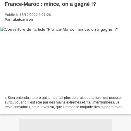
France-Maroc : mince, on a gagné !?
Publié le 15/12/2022 à 07:26
Par
rakotoarison
« Bien entendu, l’arbre qui tombe fait plus de bruit que la forêt qui pousse,
surtout quand il est scié par des mains extrêmes et mal intentionnées. Je
reste convaincu, pour l’avoir vu, que l’immense majorité des supporters des
deux équipes célébreront...