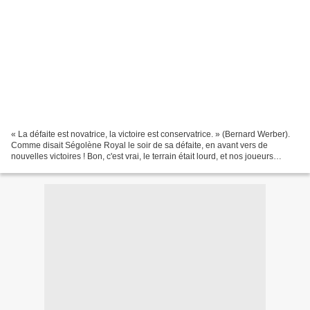
« La défaite est novatrice, la victoire est conservatrice. » (Bernard Werber).
Comme disait Ségolène Royal le soir de sa défaite, en avant vers de
nouvelles victoires ! Bon, c'est vrai, le terrain était lourd, et nos joueurs
avaient mangé des cochonneries......