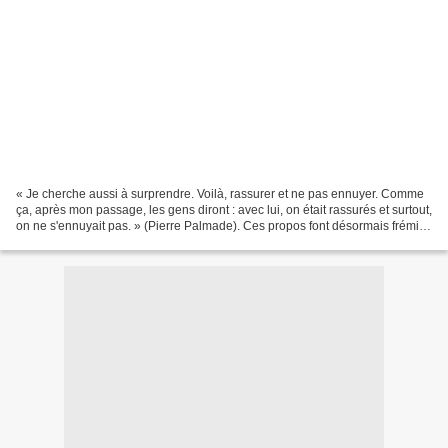
« Je cherche aussi à surprendre. Voilà, rassurer et ne pas ennuyer. Comme
ça, après mon passage, les gens diront : avec lui, on était rassurés et surtout,
on ne s'ennuyait pas. » (Pierre Palmade). Ces propos font désormais frémir.
Sketch du (candidat)...