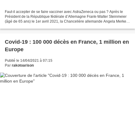
Faut-il accepter de se faire vacciner avec AstraZeneca ou pas ? Après le
Président de la République fédérale d’Allemagne Frank-Walter Steinmeier
(âgé de 65 ans) le 1er avril 2021, la Chancelière allemande Angela Merkel
(âgée de 66 ans) a prévu de se faire...
Covid-19 : 100 000 décès en France, 1 million en
Europe
Publié le 14/04/2021 à 07:15
Par
rakotoarison