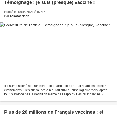
Témoignage : je suis (presque) vacciné !
Publié le 18/05/2021 à 07:16
Par
rakotoarison
« Il aurait affiché son air incrédule quand elle lui aurait relaté les derniers
événements. Bien sûr, tout cela n’aurait suivi aucune logique mais, après
tout, n’était-ce pas la définition même de l’espoir ? Désirer l’insensé. »
(Sandrine Destombes, "Madame...
Plus de 20 millions de Français vaccinés : et