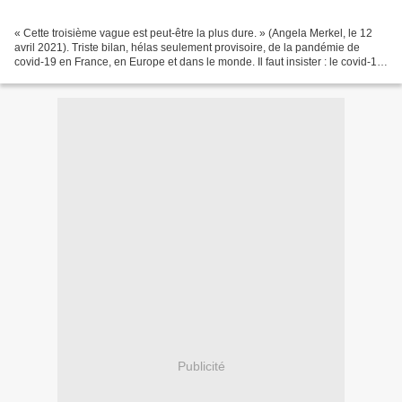
« Cette troisième vague est peut-être la plus dure. » (Angela Merkel, le 12
avril 2021). Triste bilan, hélas seulement provisoire, de la pandémie de
covid-19 en France, en Europe et dans le monde. Il faut insister : le covid-19
est une saloperie, il s’attaque...
Publicité