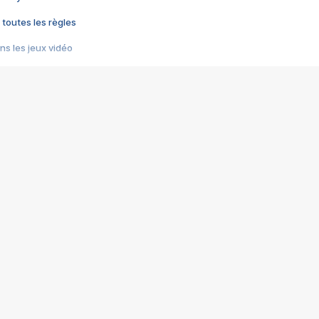
 toutes les règles
s les jeux vidéo
us choquant de Rockstar ? - Le scandale BULLY
e plus moche de Steam
du RÊVE tourne au CAUCHEMAR
pendant 8 heures
it… à tort
umiliés par un jeu vidéo
ire - Final Fantasy 8
ti un empire - Age of Empires
story DOFUS
tard, il crée l'un des pires jeux de tous les temps, MindsEye.