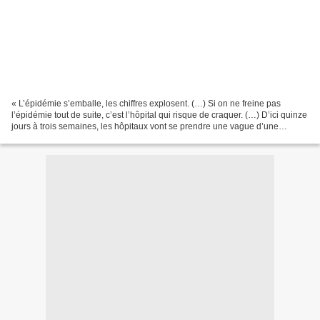
« L’épidémie s’emballe, les chiffres explosent. (…) Si on ne freine pas
l’épidémie tout de suite, c’est l’hôpital qui risque de craquer. (…) D’ici quinze
jours à trois semaines, les hôpitaux vont se prendre une vague d’une
violence inouïe. » (Frédéric...