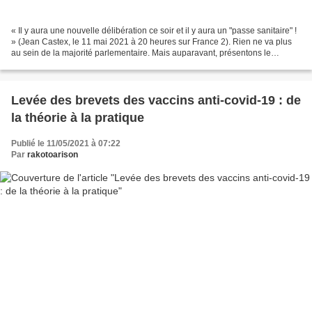
« Il y aura une nouvelle délibération ce soir et il y aura un "passe sanitaire" !
» (Jean Castex, le 11 mai 2021 à 20 heures sur France 2). Rien ne va plus
au sein de la majorité parlementaire. Mais auparavant, présentons le
contexte de ce moment parlementaire....
Levée des brevets des vaccins anti-covid-19 : de
la théorie à la pratique
Publié le 11/05/2021 à 07:22
Par
rakotoarison