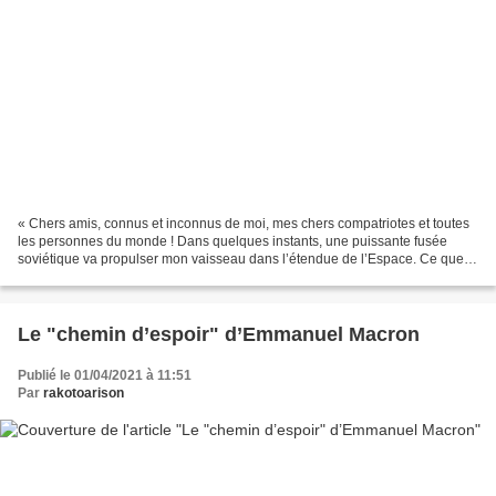
« Chers amis, connus et inconnus de moi, mes chers compatriotes et toutes
les personnes du monde ! Dans quelques instants, une puissante fusée
soviétique va propulser mon vaisseau dans l’étendue de l’Espace. Ce que je
veux vous dire est ceci. Toute ma...
Le "chemin d’espoir" d’Emmanuel Macron
Publié le 01/04/2021 à 11:51
Par
rakotoarison