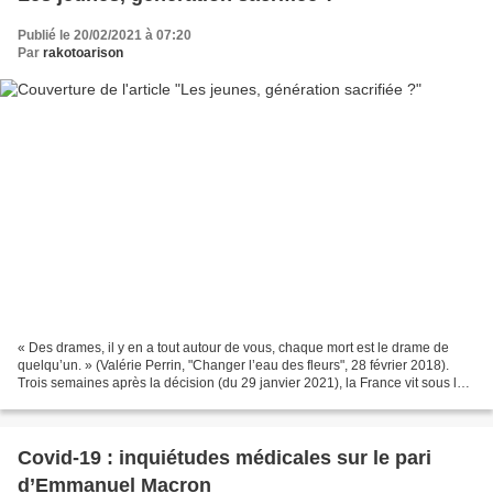
Publié le 20/02/2021 à 07:20
Par
rakotoarison
« Des drames, il y en a tout autour de vous, chaque mort est le drame de
quelqu’un. » (Valérie Perrin, "Changer l’eau des fleurs", 28 février 2018).
Trois semaines après la décision (du 29 janvier 2021), la France vit sous le
régime de non-confinement,...
Covid-19 : inquiétudes médicales sur le pari
d’Emmanuel Macron