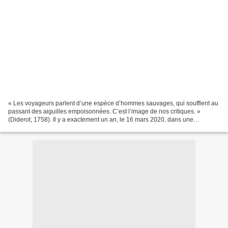
« Les voyageurs parlent d’une espèce d’hommes sauvages, qui soufflent au
passant des aiguilles empoisonnées. C’est l’image de nos critiques. »
(Diderot, 1758). Il y a exactement un an, le 16 mars 2020, dans une
allocution télévisée, le Président Emmanuel...