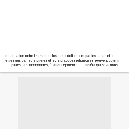
« La relation entre l’homme et les dieux doit passer par les lamas et les
lettrés qui, par leurs prières et leurs pratiques religieuses, peuvent obtenir
des pluies plus abondantes, écarter l’épidémie de choléra qui sévit dans le
village voisin, chasser...