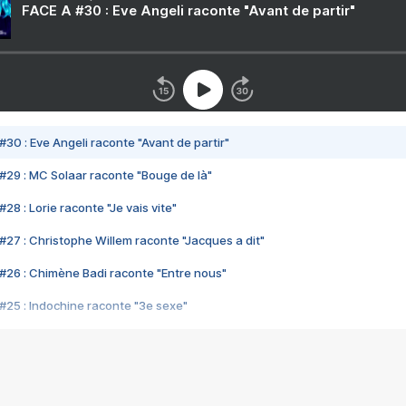
FACE A #30 : Eve Angeli raconte "Avant de partir"
#30 : Eve Angeli raconte "Avant de partir"
#29 : MC Solaar raconte "Bouge de là"
28 : Lorie raconte "Je vais vite"
#27 : Christophe Willem raconte "Jacques a dit"
#26 : Chimène Badi raconte "Entre nous"
#25 : Indochine raconte "3e sexe"
#24 : Zaho raconte "C'est chelou"
#23 : Patrick Bruel raconte "Au café des délices"
#22 : Kyo raconte "Le chemin"