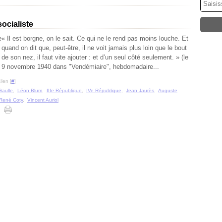
socialiste
« Il est borgne, on le sait. Ce qui ne le rend pas moins louche. Et
quand on dit que, peut-être, il ne voit jamais plus loin que le bout
de son nez, il faut vite ajouter : et d’un seul côté seulement. » (le
9 novembre 1940 dans "Vendémiaire", hebdomadaire...
ien [
#
]
Gaulle
,
Léon Blum
,
IIIe République
,
IVe République
,
Jean Jaurès
,
Auguste
René Coty
,
Vincent Auriol