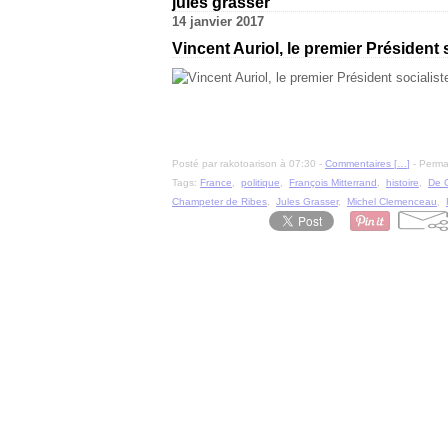
jules grasser
14 janvier 2017
Vincent Auriol, le premier Président 
Posté par rakotoarison à 07:30 -
Commentaires [
…
]
- Permal
Tags:
France
,
politique
,
François Mitterrand
,
histoire
,
De 
Champeter de Ribes
,
Jules Grasser
,
Michel Clemenceau
,