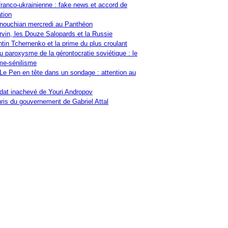
franco-ukrainienne : fake news et accord de
tion
nouchian mercredi au Panthéon
vin, les Douze Salopards et la Russie
tin Tchernenko et la prime du plus croulant
u paroxysme de la gérontocratie soviétique : le
me-sénilisme
Le Pen en tête dans un sondage : attention au
at inachevé de Youri Andropov
ris du gouvernement de Gabriel Attal