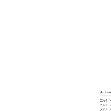
Archiv
2024
2023
Févr
2022
Janv
Déc