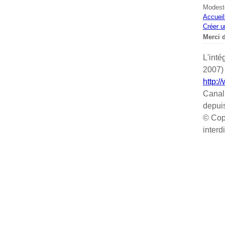
Modeste
Accueil
Créer u
Merci d
L'inté
2007) 
http:/
Canal
depui
© Cop
interd