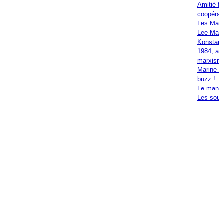
Amitié 
coopéra
Les Ma
Lee Mar
Konstan
1984, a
marxis
Marine 
buzz !
Le mand
Les sou