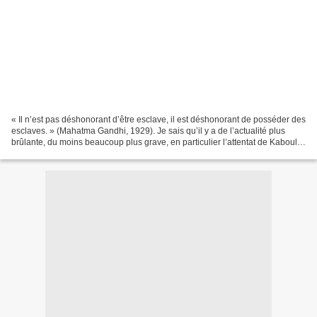
« Il n’est pas déshonorant d’être esclave, il est déshonorant de posséder des
esclaves. » (Mahatma Gandhi, 1929). Je sais qu’il y a de l’actualité plus
brûlante, du moins beaucoup plus grave, en particulier l’attentat de Kaboul
du 26 août 2021 commis...