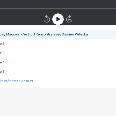
bey Maguire, c'est lui ! Rencontre avec Damien Witecka
e 6
e 5
e 4
e 3
s créatrices de la VF !
e 2
e 1
e Mektoub My Love arrive enfin ! Rencontre avec Shaïn Boumedine et Sal