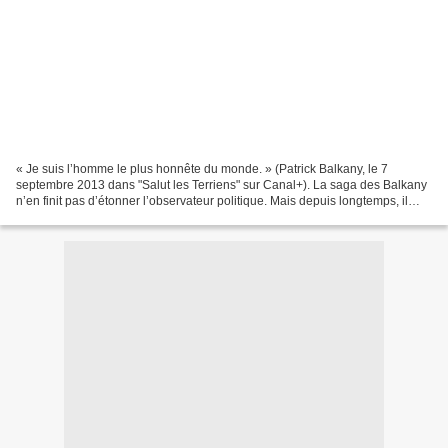
« Je suis l’homme le plus honnête du monde. » (Patrick Balkany, le 7
septembre 2013 dans "Salut les Terriens" sur Canal+). La saga des Balkany
n’en finit pas d’étonner l’observateur politique. Mais depuis longtemps, il
n’est plus question de politique,...