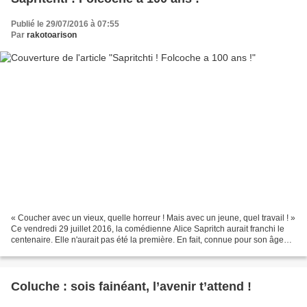
Publié le 29/07/2016 à 07:55
Par
rakotoarison
« Coucher avec un vieux, quelle horreur ! Mais avec un jeune, quel travail ! »
Ce vendredi 29 juillet 2016, la comédienne Alice Sapritch aurait franchi le
centenaire. Elle n'aurait pas été la première. En fait, connue pour son âge
"avancé", en en faisant...
Coluche : sois fainéant, l’avenir t’attend !