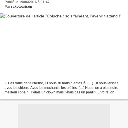
Publié le 19/06/2016 à 01:47
Par
rakotoarison
« T’as roulé dans l’herbe, Et nous, tu nous plantes là. (…) Tu nous laisses
avec les chiens, Avec les méchants, les crétins. (…) Nous, on a plus notre
meilleur copain. T’étais un clown mais t’étais pas un pantin. Enfoiré, on
t’aimait bien. Maintenant,...