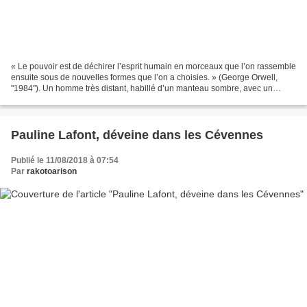
« Le pouvoir est de déchirer l’esprit humain en morceaux que l’on rassemble
ensuite sous de nouvelles formes que l’on a choisies. » (George Orwell,
"1984"). Un homme très distant, habillé d’un manteau sombre, avec un
chapeau des années 1960 et une écharpe...
Pauline Lafont, déveine dans les Cévennes
Publié le 11/08/2018 à 07:54
Par
rakotoarison