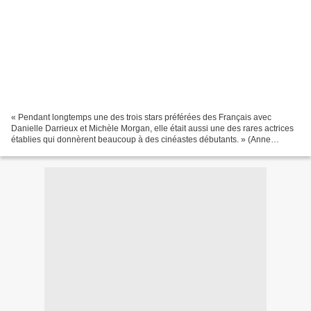
« Pendant longtemps une des trois stars préférées des Français avec
Danielle Darrieux et Michèle Morgan, elle était aussi une des rares actrices
établies qui donnèrent beaucoup à des cinéastes débutants. » (Anne
Audigier, sur France Inter, le 21 février...