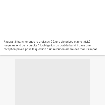
Faudrait-il trancher entre le droit sacré à une vie privée et une laïcité
jusqu’au fond de la culotte ? L’obligation du port du burkini dans une
réception privée pose la question d’un retour en arrière des mœurs imposé
par un islam de plus en plus implanté...