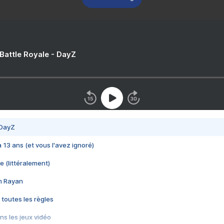
 Battle Royale - DayZ
 DayZ
 a 13 ans (et vous l'avez ignoré)
e (littéralement)
im Rayan
 toutes les règles
s les jeux vidéo