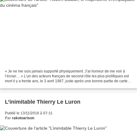
« Je ne me suis jamais supporté physiquement. J’ai horreur de me voir à
l’écran… » L’un des acteurs français de second rôle les plus prolifiques est
mort il y a trente ans, le 3 avril 1987, juste après une bonne partie de cartes
entre copains. C’est l’occasion...
L’inimitable Thierry Le Luron
Publié le 13/11/2016 à 07:11
Par
rakotoarison