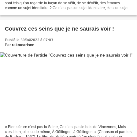
sont tels qu’on regarde la façon de se vêtir, de se dévêtir, des femmes
comme un sujet identitaire ? Ce n’est pas un sujet identitaire, c’est un sujet
d’accès au service public....
Couvrez ces seins que je ne saurais voir !
Publié le 30/04/2022 à 07:03
Par
rakotoarison
« Bien sûr, ce n’est pas la Seine, Ce n’est pas le bois de Vincennes, Mais
c’est bien joli tout de même, À Göttingen, à Göttingen. » (Chanson et paroles
de Barbara, 1967). Le titre, du Molière revisité (au pluriel), qui continue