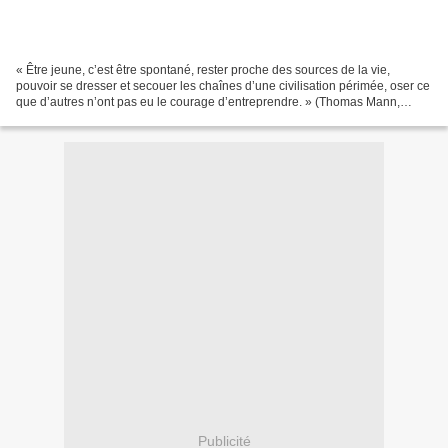
« Être jeune, c’est être spontané, rester proche des sources de la vie,
pouvoir se dresser et secouer les chaînes d’une civilisation périmée, oser ce
que d’autres n’ont pas eu le courage d’entreprendre. » (Thomas Mann,
1947). Il y a trente ans, une jeune...
Publicité