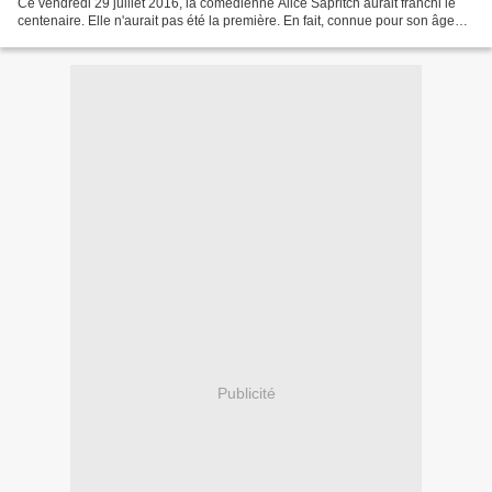
Ce vendredi 29 juillet 2016, la comédienne Alice Sapritch aurait franchi le
centenaire. Elle n'aurait pas été la première. En fait, connue pour son âge
"avancé", en en faisant...
Publicité