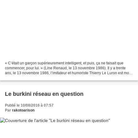
« C’était un garçon supérieurement intelligent, et puis, ça ne faisait que
commencer, pour lui. » (Line Renaud, le 13 novembre 1986). Il y a trente
ans, le 13 novembre 1986, l’imitateur et humoriste Thierry Le Luron est mort
d’une terrible maladie. Se...
Le burkini réseau en question
Publié le 10/08/2016 à 07:57
Par
rakotoarison