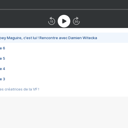
bey Maguire, c'est lui ! Rencontre avec Damien Witecka
e 6
e 5
e 4
e 3
s créatrices de la VF !
e 2
e 1
e Mektoub My Love arrive enfin ! Rencontre avec Shaïn Boumedine et Sal