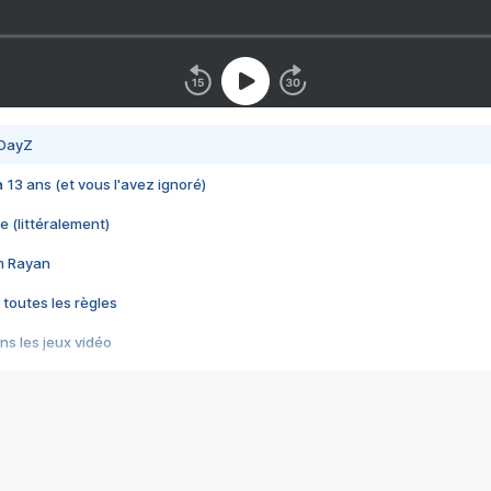
 DayZ
 a 13 ans (et vous l'avez ignoré)
e (littéralement)
im Rayan
 toutes les règles
s les jeux vidéo
us choquant de Rockstar ? - Le scandale BULLY
e plus moche de Steam
du RÊVE tourne au CAUCHEMAR