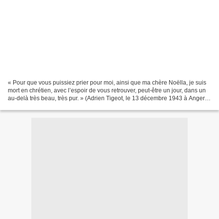
« Pour que vous puissiez prier pour moi, ainsi que ma chère Noëlla, je suis
mort en chrétien, avec l’espoir de vous retrouver, peut-être un jour, dans un
au-delà très beau, très pur. » (Adrien Tigeot, le 13 décembre 1943 à Angers).
L’ancienne résistante...