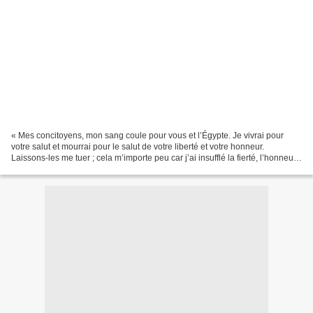
« Mes concitoyens, mon sang coule pour vous et l’Égypte. Je vivrai pour
votre salut et mourrai pour le salut de votre liberté et votre honneur.
Laissons-les me tuer ; cela m’importe peu car j’ai insufflé la fierté, l’honneur
et la liberté en vous. Si...