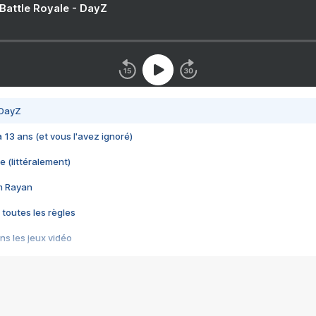
 Battle Royale - DayZ
 DayZ
 a 13 ans (et vous l'avez ignoré)
e (littéralement)
im Rayan
 toutes les règles
s les jeux vidéo
us choquant de Rockstar ? - Le scandale BULLY
e plus moche de Steam
du RÊVE tourne au CAUCHEMAR