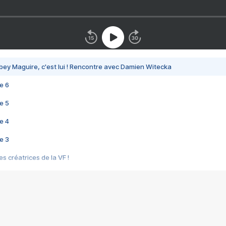
bey Maguire, c'est lui ! Rencontre avec Damien Witecka
e 6
e 5
e 4
e 3
s créatrices de la VF !
e 2
e 1
e Mektoub My Love arrive enfin ! Rencontre avec Shaïn Boumedine et Sal