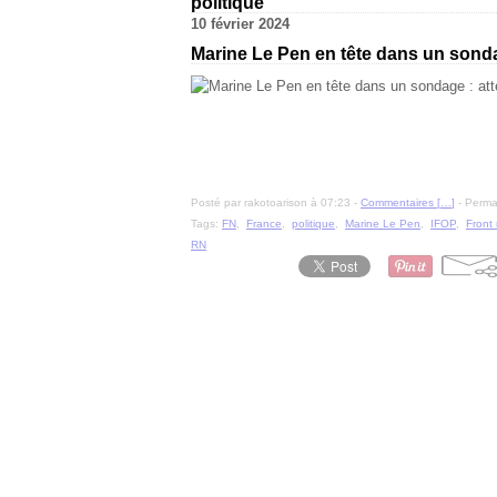
politique
10 février 2024
Marine Le Pen en tête dans un sondag
Posté par rakotoarison à 07:23 -
Commentaires [
…
]
- Permal
Tags:
FN
,
France
,
politique
,
Marine Le Pen
,
IFOP
,
Front 
RN