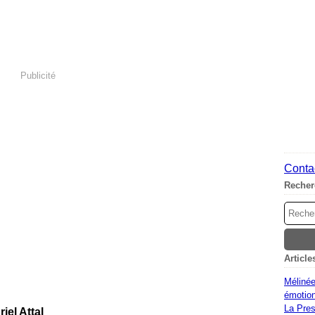
Publicité
Contac
Recher
Article
Mélinée
émotion
La Pres
el Attal