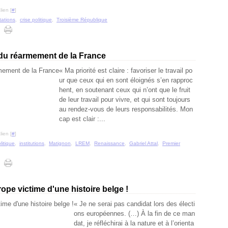
ien [
#
]
tations
,
crise politique
,
Troisième République
p du réarmement de la France
« Ma priorité est claire : favoriser le travail po
ur que ceux qui en sont éloignés s’en rapproc
hent, en soutenant ceux qui n’ont que le fruit
de leur travail pour vivre, et qui sont toujours
au rendez-vous de leurs responsabilités. Mon
cap est clair :...
ien [
#
]
litique
,
institutions
,
Matignon
,
LREM
,
Renaissance
,
Gabriel Attal
,
Premier
rope victime d'une histoire belge !
« Je ne serai pas candidat lors des électi
ons européennes. (…) À la fin de ce man
dat, je réfléchirai à la nature et à l’orienta