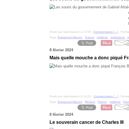
Posté par rakotoarison à 23:09 -
Commentaires [
…
]
- Permal
Tags:
Emmanuel Macron
,
France
,
politique
,
institutions
,
g
8 février 2024
Mais quelle mouche a donc piqué Fr
Posté par rakotoarison à 16:23 -
Commentaires [
…
]
- Permal
Tags:
Emmanuel Macron
,
MoDem
,
France
,
politique
,
Fran
8 février 2024
Le souverain cancer de Charles III