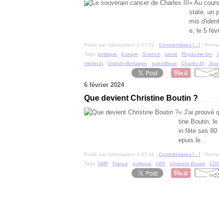
« Au cours
state, un 
mis d'ide
e, le 5 fév
Posté par rakotoarison à 07:52 -
Commentaires [
…
]
- Permal
Tags:
politique
,
Europe
,
Science
,
santé
,
Royaume-Uni
,
médecin
,
Grande-Bretagne
,
scientifique
,
Charles III
,
Jean
6 février 2024
Que devient Christine Boutin ?
« J'ai prouvé 
tine Boutin, l
in fête ses 80
epuis le...
Posté par rakotoarison à 07:16 -
Commentaires [
…
]
- Permal
Tags:
UMP
,
France
,
politique
,
UDF
,
Christine Boutin
,
CD