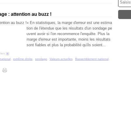
e : attention au buzz !
« En statistiques, la marge d'erreur est une estima
tion de l'étendue que les résultats d'un sondage pe
uvent avoir si l'on recommence l'enquête. Plus la
marge d'erreur est importante, moins les résultats
sont fiables et plus la probabilité qu'ils soient...
ien [
#
]
national
,
extrême droite
,
sondage
,
Valeurs actuelles
,
Rassemblement national
,