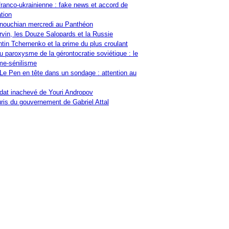
franco-ukrainienne : fake news et accord de
tion
nouchian mercredi au Panthéon
vin, les Douze Salopards et la Russie
tin Tchernenko et la prime du plus croulant
u paroxysme de la gérontocratie soviétique : le
me-sénilisme
Le Pen en tête dans un sondage : attention au
at inachevé de Youri Andropov
ris du gouvernement de Gabriel Attal