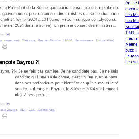
Amitié 
« Le Président de la République réunira l’ensemble des membres d
coopéra
u gouvernement pour un conseil des ministres qui se tiendra le me
Les Ma
rcredi 14 février 2024 à 10 heures. » (Communiqué de l'Élysée du
Lee Mar
8 février 2024 dans la soirée). Un premier conseil des ministres...
Konstan
1984, a
ien [
#
]
marxis
ouvernement
,
Matignon
,
Premier Ministre
,
LREM
,
Renaissance
,
Gabriel Attal
Marine 
buzz !
Le mand
ançois Bayrou ?!
Les sou
« Je ne fais pas carrière. Je ne candidate pas. Je ne suis
candidat qu'à une seule chose, c'est un lien avec le pays
dans ses profondeurs pour identifier ce qui va mal et le ré
soudre. » (François Bayrou, le 8 février 2024 sur France I
nfo). Alors que la...
ien [
#
]
çois Bayrou
,
UDF
,
CDS
,
Gabriel Attal