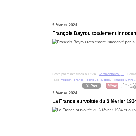
5 février 2024
François Bayrou totalement innocenté
Posté par rakotoarison à 13:36 -
Commentaires [
…
]
- Permal
Tags:
MoDem
,
France
,
politique
,
justice
,
François Bayrou
3 février 2024
La France survoltée du 6 février 193