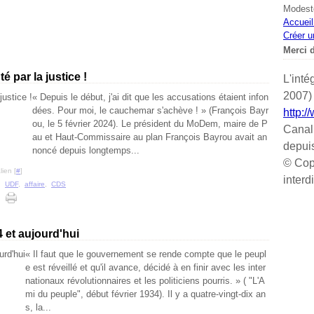
Modeste
Accueil
Créer u
Merci d
 par la justice !
L'inté
2007) 
« Depuis le début, j'ai dit que les accusations étaient infon
dées. Pour moi, le cauchemar s'achève ! » (François Bayr
http:/
ou, le 5 février 2024). Le président du MoDem, maire de P
Canal
au et Haut-Commissaire au plan François Bayrou avait an
depui
noncé depuis longtemps...
© Cop
ien [
#
]
interd
,
UDF
,
affaire
,
CDS
4 et aujourd'hui
« Il faut que le gouvernement se rende compte que le peupl
e est réveillé et qu'il avance, décidé à en finir avec les inter
nationaux révolutionnaires et les politiciens pourris. » ( "L'A
mi du peuple", début février 1934). Il y a quatre-vingt-dix an
s, la...