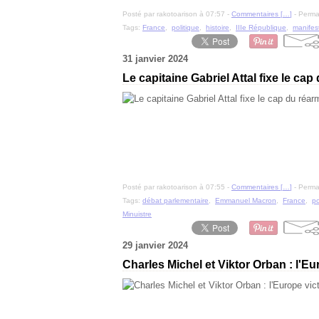
Posté par rakotoarison à 07:57 -
Commentaires [
…
]
- Permal
Tags:
France
,
politique
,
histoire
,
IIIe République
,
manifes
31 janvier 2024
Le capitaine Gabriel Attal fixe le ca
Posté par rakotoarison à 07:55 -
Commentaires [
…
]
- Permal
Tags:
débat parlementaire
,
Emmanuel Macron
,
France
,
po
Minuistre
29 janvier 2024
Charles Michel et Viktor Orban : l'Eu