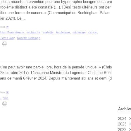
 de la récente intervention pour une hypertrophie bénigne de la pro
problème distinct a été constaté (…). [Des] tests ultérieurs ont per
ntifier une forme de cancer. » (Communiqué de Buckingham Palac
rier 2024). Le...
ien [
#
]
Union Européenne
,
recherche
,
maladie
,
Angleterre
,
médecine
,
cancer
,
-Yves Blay
,
Suzette Delaloge
qu'on peut avoir une parole libre, hors de la pensée unique. » (Chris
e 25 octobre 2017). L'ancienne Ministre du Logement Christine Bout
 ans ce mardi 6 février 2024. Depuis maintenant six ans et demi (d
ien [
#
]
S
,
VIA
Archiv
2024
2023
Févr
2022
Janv
Déc