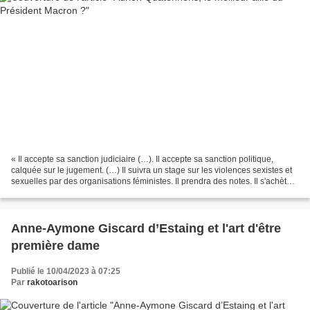
« Il accepte sa sanction judiciaire (…). Il accepte sa sanction politique,
calquée sur le jugement. (…) Il suivra un stage sur les violences sexistes et
sexuelles par des organisations féministes. Il prendra des notes. Il s'achètera
un cahier neuf. Il...
Anne-Aymone Giscard d’Estaing et l'art d'être
première dame
Publié le 10/04/2023 à 07:25
Par
rakotoarison