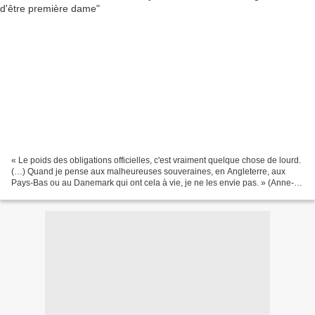
« Le poids des obligations officielles, c'est vraiment quelque chose de lourd.
(…) Quand je pense aux malheureuses souveraines, en Angleterre, aux
Pays-Bas ou au Danemark qui ont cela à vie, je ne les envie pas. » (Anne-
Aymone Giscard d'Estaing). Élise,...