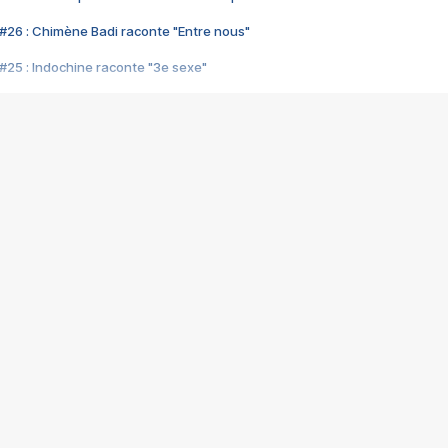
#26 : Chimène Badi raconte "Entre nous"
#25 : Indochine raconte "3e sexe"
#24 : Zaho raconte "C'est chelou"
#23 : Patrick Bruel raconte "Au café des délices"
#22 : Kyo raconte "Le chemin"
#21 : Nolwenn Leroy raconte "Cassé"
#20 : Patrick Hernandez raconte "Born to be alive"
#19 : Lorie raconte "Près de moi"
#18 : Michael Jones raconte "A nos actes manqués" (avec Jean-Jacque
#17 : Khaled raconte "Aïcha"
#16 : Corneille raconte "Parce qu'on vient de loin"
#15 : Indochine raconte "L'aventurier"