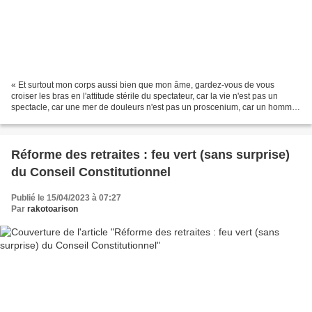
« Et surtout mon corps aussi bien que mon âme, gardez-vous de vous
croiser les bras en l'attitude stérile du spectateur, car la vie n'est pas un
spectacle, car une mer de douleurs n'est pas un proscenium, car un homme
qui crie n'est pas un ours qui danse......
Réforme des retraites : feu vert (sans surprise)
du Conseil Constitutionnel
Publié le 15/04/2023 à 07:27
Par
rakotoarison