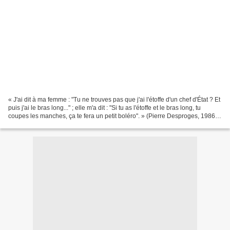
« J'ai dit à ma femme : "Tu ne trouves pas que j'ai l'étoffe d'un chef d'État ? Et
puis j'ai le bras long..." ; elle m'a dit : "Si tu as l'étoffe et le bras long, tu
coupes les manches, ça te fera un petit boléro". » (Pierre Desproges, 1986).
C'est un...