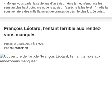
« Moi qui vous parle, la seule vue d'un évier, même terne, m'embrase les
sens au plus haut point, me noue le gosier, m'assèche la luette et m'irradie la
sous-ventrière des mille flammes dévorantes du désir le plus fou. Je vois
bien ce que mon discours...
François Léotard, l'enfant terrible aux rendez-
vous manqués
Publié le 25/04/2023 à 17:24
Par
rakotoarison