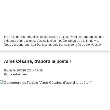
« Et je le dis clairement, cette expression de la convention porte en elle une
exigence et une attente, c'est celle d'un modèle français de la fin de vie.
Nous y répondrons. (…) Dans ce modèle français de la fin de vie, vous avez
fixé des bornes, en deçà...
Aimé Césaire, d'abord le poète !
Publié le 16/04/2023 à 07:29
Par
rakotoarison