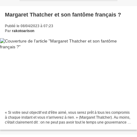
Margaret Thatcher et son fantôme français ?
Publié le 08/04/2023 à 07:23
Par
rakotoarison
« Si votre seul objectif est d'être aimé, vous serez prêt à tous les compromis
à chaque instant et vous n'arriverez à rien. » (Margaret Thatcher). Au moins,
c'était clairement dit : on ne peut pas avoir tout le temps une gouvernance de
sondages, parce...