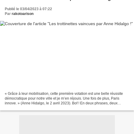
Publié le 03/04/2023 à 07:22
Par
rakotoarison
« Grâce à leur mobilisation, cette première votation est une belle réussite
démocratique pour notre ville et je m’en réjouis. Une fois de plus, Paris
innove. » (Anne Hidalgo, le 2 avril 2023). Bof ! En deux phrases, deux
inexactitudes ! L'enthousiasme...