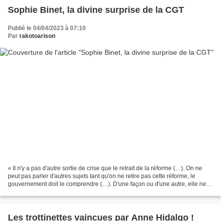
Sophie Binet, la divine surprise de la CGT
Publié le 04/04/2023 à 07:10
Par
rakotoarison
« Il n'y a pas d'autre sortie de crise que le retrait de la réforme (…). On ne
peut pas parler d'autres sujets tant qu'on ne retire pas cette réforme, le
gouvernement doit le comprendre (…). D'une façon ou d'une autre, elle ne
s'appliquera pas. » (Sophie...
Les trottinettes vaincues par Anne Hidalgo !