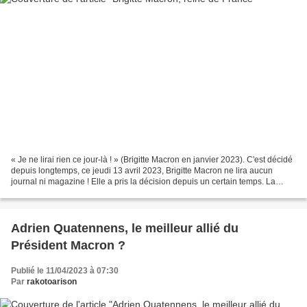
« Je ne lirai rien ce jour-là ! » (Brigitte Macron en janvier 2023). C'est décidé
depuis longtemps, ce jeudi 13 avril 2023, Brigitte Macron ne lira aucun
journal ni magazine ! Elle a pris la décision depuis un certain temps. La
raison ? Elle fête son...
Adrien Quatennens, le meilleur allié du
Président Macron ?
Publié le 11/04/2023 à 07:30
Par
rakotoarison