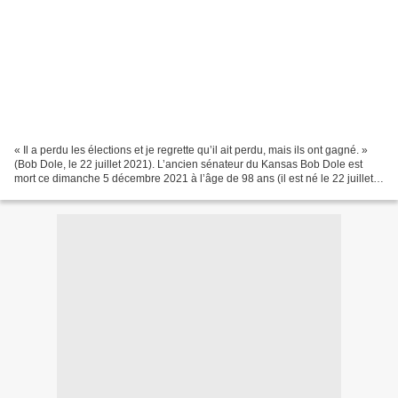
« Il a perdu les élections et je regrette qu’il ait perdu, mais ils ont gagné. »
(Bob Dole, le 22 juillet 2021). L’ancien sénateur du Kansas Bob Dole est
mort ce dimanche 5 décembre 2021 à l’âge de 98 ans (il est né le 22 juillet
1923, un an avant Jimmy...