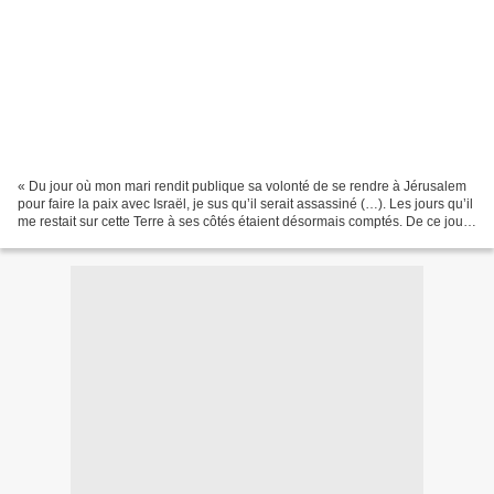
« Du jour où mon mari rendit publique sa volonté de se rendre à Jérusalem
pour faire la paix avec Israël, je sus qu’il serait assassiné (…). Les jours qu’il
me restait sur cette Terre à ses côtés étaient désormais comptés. De ce jour
de 1977 jusqu’à son...