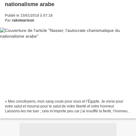
nationalisme arabe
Publié le 15/01/2018 à 07:16
Par
rakotoarison
« Mes concitoyens, mon sang coule pour vous et l’Égypte. Je vivrai pour
votre salut et mourrai pour le salut de votre liberté et votre honneur.
Laissons-les me tuer ; cela m’importe peu car j’ai insufflé la fierté, l’honneur
et la liberté en vous. Si...