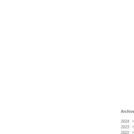
Archiv
2024
2023
Févr
2022
Janv
Déc