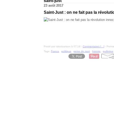
saint-just
23 août 2017
Saint-Just : on ne fait pas la révolu
Posté par rakotoarison à 07:16 -
Commentaires [
…
]
- Permal
Tags:
France
,
politique
,
peine de mort
,
histoire
,
guillotine