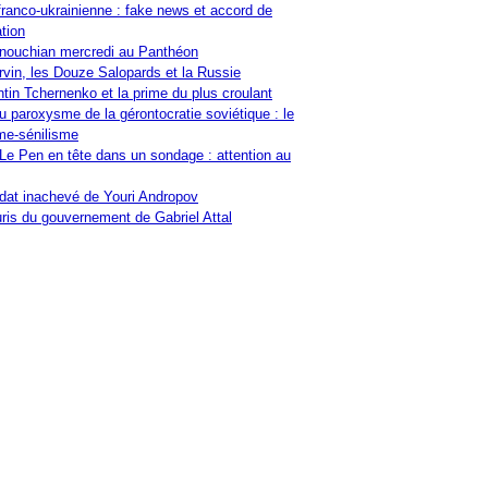
franco-ukrainienne : fake news et accord de
tion
nouchian mercredi au Panthéon
vin, les Douze Salopards et la Russie
tin Tchernenko et la prime du plus croulant
u paroxysme de la gérontocratie soviétique : le
me-sénilisme
Le Pen en tête dans un sondage : attention au
at inachevé de Youri Andropov
ris du gouvernement de Gabriel Attal