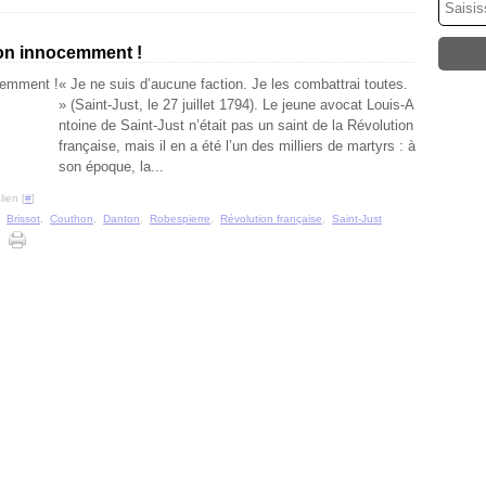
tion innocemment !
« Je ne suis d’aucune faction. Je les combattrai toutes.
» (Saint-Just, le 27 juillet 1794). Le jeune avocat Louis-A
ntoine de Saint-Just n’était pas un saint de la Révolution
française, mais il en a été l’un des milliers de martyrs : à
son époque, la...
ien [
#
]
,
Brissot
,
Couthon
,
Danton
,
Robespierre
,
Révolution française
,
Saint-Just