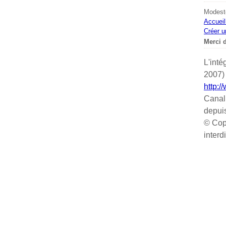
Modeste
Accueil
Créer u
Merci d
L'inté
2007) 
http:/
Canal
depui
© Cop
interd