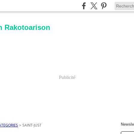
n Rakotoarison
Publicité
Newsle
ATEGORIES
>
SAINT-JUST