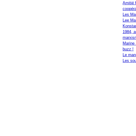
Amitié 
coopéra
Les Ma
Lee Mar
Konstan
1984, a
marxis
Marine 
buzz !
Le mand
Les sou