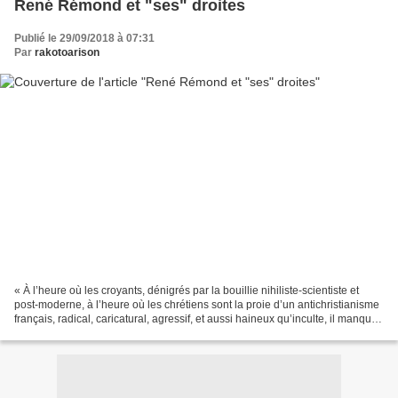
René Rémond et "ses" droites
Publié le 29/09/2018 à 07:31
Par
rakotoarison
« À l’heure où les croyants, dénigrés par la bouillie nihiliste-scientiste et
post-moderne, à l’heure où les chrétiens sont la proie d’un antichristianisme
français, radical, caricatural, agressif, et aussi haineux qu’inculte, il manque
un porte-parole,...