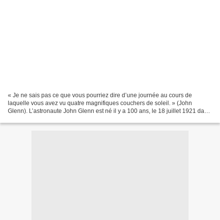
« Je ne sais pas ce que vous pourriez dire d’une journée au cours de
laquelle vous avez vu quatre magnifiques couchers de soleil. » (John
Glenn). L’astronaute John Glenn est né il y a 100 ans, le 18 juillet 1921 dans
l’Ohio. Il a fait partie de cette...