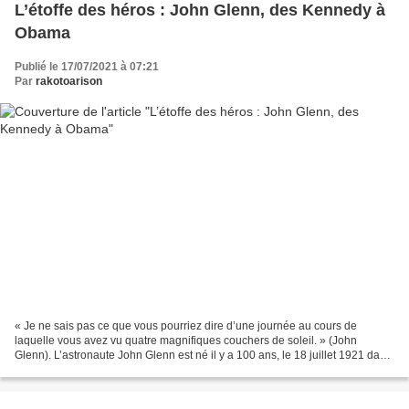
L’étoffe des héros : John Glenn, des Kennedy à
Obama
Publié le 17/07/2021 à 07:21
Par
rakotoarison
« Je ne sais pas ce que vous pourriez dire d’une journée au cours de
laquelle vous avez vu quatre magnifiques couchers de soleil. » (John
Glenn). L’astronaute John Glenn est né il y a 100 ans, le 18 juillet 1921 dans
l’Ohio. Il a fait partie de cette...