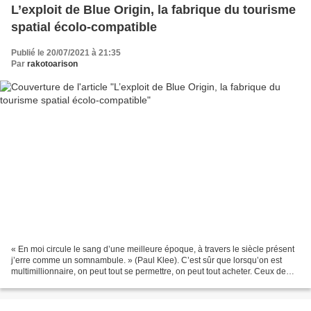
L’exploit de Blue Origin, la fabrique du tourisme
spatial écolo-compatible
Publié le 20/07/2021 à 21:35
Par
rakotoarison
« En moi circule le sang d’une meilleure époque, à travers le siècle présent
j’erre comme un somnambule. » (Paul Klee). C’est sûr que lorsqu’on est
multimillionnaire, on peut tout se permettre, on peut tout acheter. Ceux de
l’ancienne génération, c’étaient...