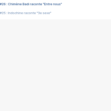
#26 : Chimène Badi raconte "Entre nous"
#25 : Indochine raconte "3e sexe"
#24 : Zaho raconte "C'est chelou"
#23 : Patrick Bruel raconte "Au café des délices"
#22 : Kyo raconte "Le chemin"
#21 : Nolwenn Leroy raconte "Cassé"
#20 : Patrick Hernandez raconte "Born to be alive"
#19 : Lorie raconte "Près de moi"
#18 : Michael Jones raconte "A nos actes manqués" (avec Jean-Jacque
#17 : Khaled raconte "Aïcha"
#16 : Corneille raconte "Parce qu'on vient de loin"
#15 : Indochine raconte "L'aventurier"