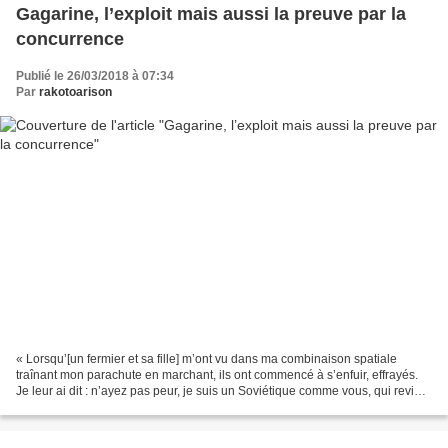
Gagarine, l’exploit mais aussi la preuve par la
concurrence
Publié le 26/03/2018 à 07:34
Par
rakotoarison
« Lorsqu’[un fermier et sa fille] m’ont vu dans ma combinaison spatiale
traînant mon parachute en marchant, ils ont commencé à s’enfuir, effrayés.
Je leur ai dit : n’ayez pas peur, je suis un Soviétique comme vous, qui revient
de l’Espace et qui doit...