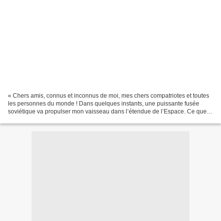
« Chers amis, connus et inconnus de moi, mes chers compatriotes et toutes
les personnes du monde ! Dans quelques instants, une puissante fusée
soviétique va propulser mon vaisseau dans l’étendue de l’Espace. Ce que je
veux vous dire est ceci. Toute ma...