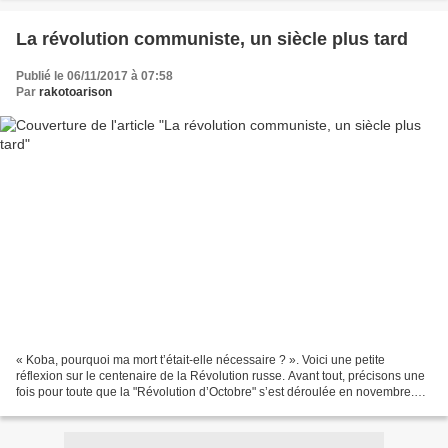
La révolution communiste, un siècle plus tard
Publié le 06/11/2017 à 07:58
Par
rakotoarison
« Koba, pourquoi ma mort t’était-elle nécessaire ? ». Voici une petite
réflexion sur le centenaire de la Révolution russe. Avant tout, précisons une
fois pour toute que la "Révolution d’Octobre" s’est déroulée en novembre.
Oui, je sais, c’est assez bizarre,...