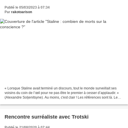
Publié le 05/03/2023 à 07:34
Par
rakotoarison
« Lorsque Staline avait terminé un discours, tout le monde surveillait ses
voisins du coin de l’œil pour ne pas être le premier à cesser d’applaudir. »
(Alexandre Soljenitsyne). Au moins, c'est clair ! Les références sont là. Le
Président de la Fédération...
Rencontre surréaliste avec Trotski
Publié le 21/08/2020 à 07:44