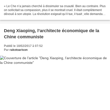
« Le Che n’a jamais cherché à dissimuler sa cruauté. Bien au contraire. Plus
on sollicitait sa compassion, plus il se montrait cruel. Il était complètement
dévoué à son utopie. La révolution exigeait qu’il tue, il tuait ; elle demandait
qu’il mente, il...
Deng Xiaoping, l’architecte économique de la
Chine communiste
Publié le 18/02/2017 à 07:52
Par
rakotoarison