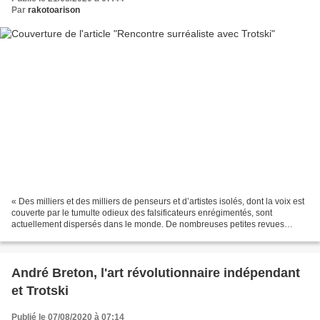
Par
rakotoarison
« Des milliers et des milliers de penseurs et d’artistes isolés, dont la voix est
couverte par le tumulte odieux des falsificateurs enrégimentés, sont
actuellement dispersés dans le monde. De nombreuses petites revues
locales tentent de grouper autour...
André Breton, l'art révolutionnaire indépendant
et Trotski
Publié le 07/08/2020 à 07:14