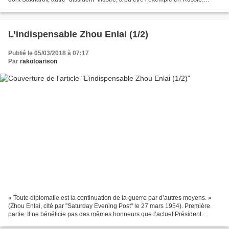
Héritant de la grande tradition...
L’indispensable Zhou Enlai (1/2)
Publié le 05/03/2018 à 07:17
Par
rakotoarison
« Toute diplomatie est la continuation de la guerre par d’autres moyens. »
(Zhou Enlai, cité par "Saturday Evening Post" le 27 mars 1954). Première
partie. Il ne bénéficie pas des mêmes honneurs que l’actuel Président
chinois Xi Jinping avait réservés...