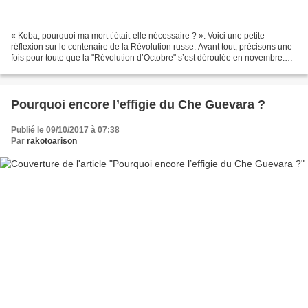
« Koba, pourquoi ma mort t’était-elle nécessaire ? ». Voici une petite
réflexion sur le centenaire de la Révolution russe. Avant tout, précisons une
fois pour toute que la "Révolution d’Octobre" s’est déroulée en novembre.
Oui, je sais, c’est assez bizarre,...
Pourquoi encore l’effigie du Che Guevara ?
Publié le 09/10/2017 à 07:38
Par
rakotoarison