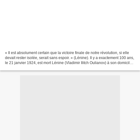
« Il est absolument certain que la victoire finale de notre révolution, si elle
devait rester isolée, serait sans espoir. » (Lénine). Il y a exactement 100 ans,
le 21 janvier 1924, est mort Lénine (Vladimir Ilitch Oulianov) à son domicile,
après une série...