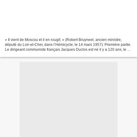
« Il vient de Moscou et il en rougit. » (Robert Bruyneel, ancien ministre,
député du Loir-et-Cher, dans l’Hémicycle, le 14 mars 1957). Première partie.
Le dirigeant communiste français Jacques Duclos est né il y a 120 ans, le 2
octobre 1896. C’est l’occasion...