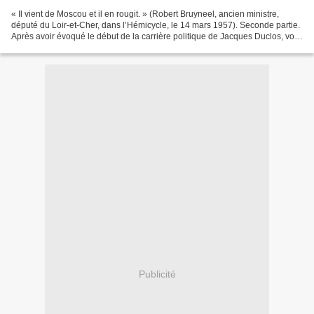
« Il vient de Moscou et il en rougit. » (Robert Bruyneel, ancien ministre,
député du Loir-et-Cher, dans l’Hémicycle, le 14 mars 1957). Seconde partie.
Après avoir évoqué le début de la carrière politique de Jacques Duclos, voici
la seconde partie, l’apparatchik,...
Publicité