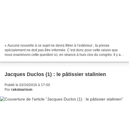
« Aucune nouvelle à ce sujet ne devra filtrer à l’extérieur ; la presse
spécialement ne doit pas être informée. C’est donc pour cette raison que
nous examinons cette question ici, en séance à huis clos du congrès. Il y a
des limites à tout. Nous ne devons...
Jacques Duclos (1) : le pâtissier stalinien
Publié le 02/10/2016 à 17:50
Par
rakotoarison