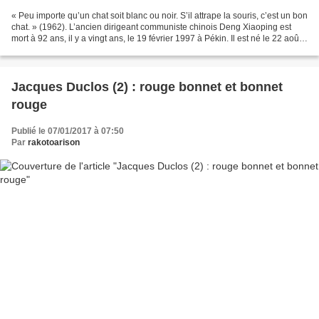
« Peu importe qu’un chat soit blanc ou noir. S’il attrape la souris, c’est un bon
chat. » (1962). L’ancien dirigeant communiste chinois Deng Xiaoping est
mort à 92 ans, il y a vingt ans, le 19 février 1997 à Pékin. Il est né le 22 août
1904. Il fut le...
Jacques Duclos (2) : rouge bonnet et bonnet
rouge
Publié le 07/01/2017 à 07:50
Par
rakotoarison