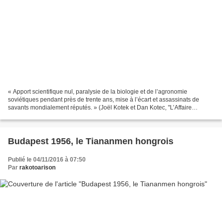
« Apport scientifique nul, paralysie de la biologie et de l’agronomie
soviétiques pendant près de trente ans, mise à l’écart et assassinats de
savants mondialement réputés. » (Joël Kotek et Dan Kotec, "L’Affaire
Lyssenko ou l’histoire réelle d’une science...
Budapest 1956, le Tiananmen hongrois
Publié le 04/11/2016 à 07:50
Par
rakotoarison