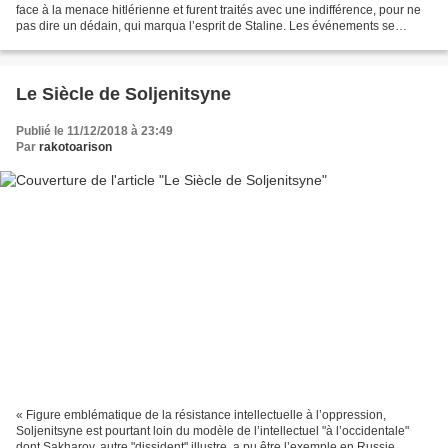
face à la menace hitlérienne et furent traités avec une indifférence, pour ne
pas dire un dédain, qui marqua l’esprit de Staline. Les événements se
déroulèrent comme si...
Le Siècle de Soljenitsyne
Publié le 11/12/2018 à 23:49
Par
rakotoarison
« Figure emblématique de la résistance intellectuelle à l’oppression,
Soljenitsyne est pourtant loin du modèle de l’intellectuel "à l’occidentale"
dont Sakharov, autre "dissident" illustre, a pu être l’exemple en Russie.