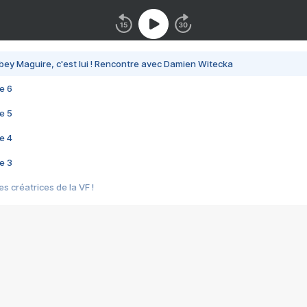
bey Maguire, c'est lui ! Rencontre avec Damien Witecka
e 6
e 5
e 4
e 3
s créatrices de la VF !
e 2
e 1
e Mektoub My Love arrive enfin ! Rencontre avec Shaïn Boumedine et Sal
i : après Toni en famille