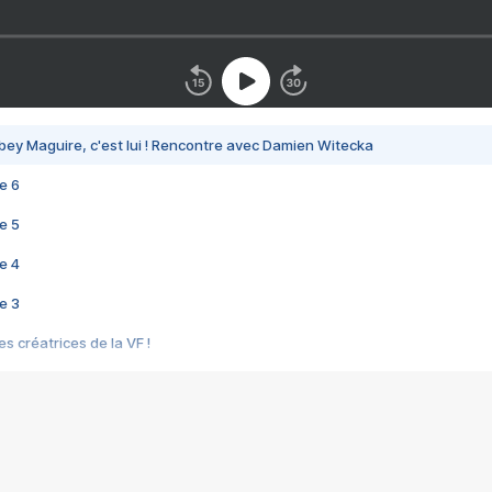
bey Maguire, c'est lui ! Rencontre avec Damien Witecka
e 6
e 5
e 4
e 3
s créatrices de la VF !
e 2
e 1
e Mektoub My Love arrive enfin ! Rencontre avec Shaïn Boumedine et Sal