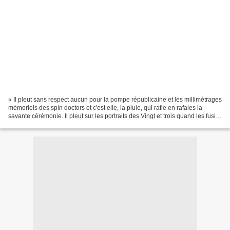
« Il pleut sans respect aucun pour la pompe républicaine et les millimétrages
mémoriels des spin doctors et c'est elle, la pluie, qui rafle en rafales la
savante cérémonie. Il pleut sur les portraits des Vingt et trois quand les fusils
fleurirent (…)....