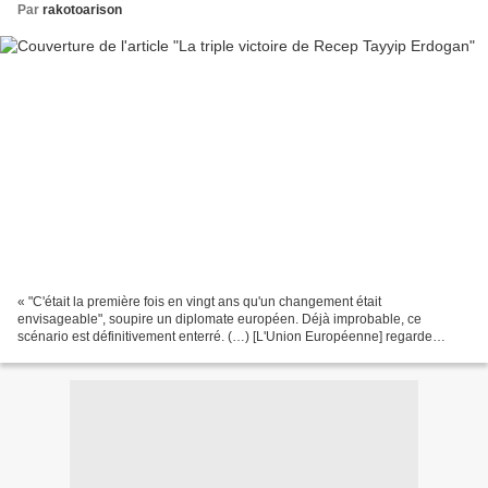
Par
rakotoarison
« "C'était la première fois en vingt ans qu'un changement était
envisageable", soupire un diplomate européen. Déjà improbable, ce
scénario est définitivement enterré. (…) [L'Union Européenne] regarde
depuis des années la Turquie s'enfoncer dans une dérive...