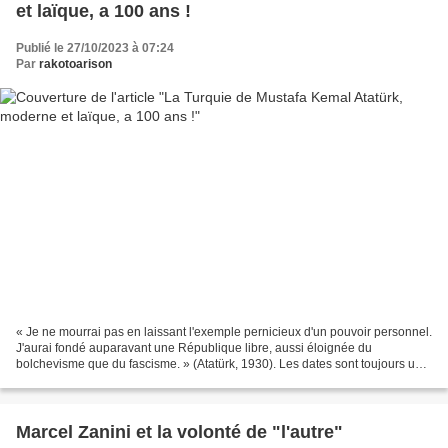
et laïque, a 100 ans !
Publié le 27/10/2023 à 07:24
Par
rakotoarison
« Je ne mourrai pas en laissant l'exemple pernicieux d'un pouvoir personnel.
J'aurai fondé auparavant une République libre, aussi éloignée du
bolchevisme que du fascisme. » (Atatürk, 1930). Les dates sont toujours un
peu artificielles, elles ponctuent...
Marcel Zanini et la volonté de "l'autre"