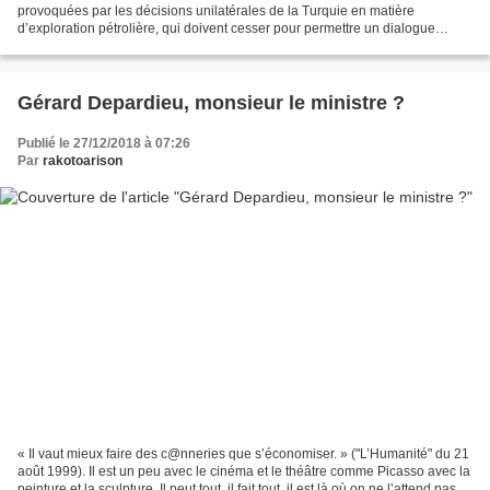
provoquées par les décisions unilatérales de la Turquie en matière
d’exploration pétrolière, qui doivent cesser pour permettre un dialogue
apaisé entre pays voisins et alliés au...
Gérard Depardieu, monsieur le ministre ?
Publié le 27/12/2018 à 07:26
Par
rakotoarison
« Il vaut mieux faire des c@nneries que s’économiser. » ("L’Humanité" du 21
août 1999). Il est un peu avec le cinéma et le théâtre comme Picasso avec la
peinture et la sculpture. Il peut tout, il fait tout, il est là où on ne l’attend pas, il