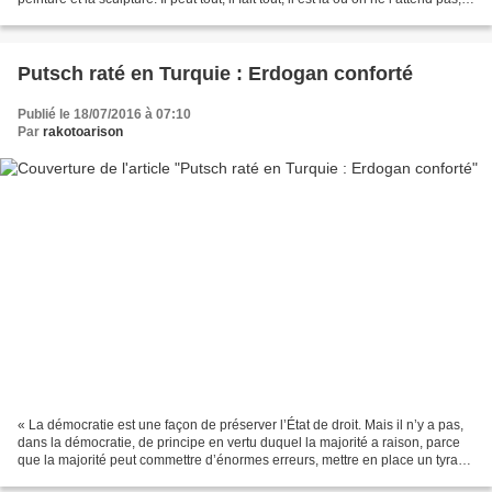
surprend,...
Putsch raté en Turquie : Erdogan conforté
Publié le 18/07/2016 à 07:10
Par
rakotoarison
« La démocratie est une façon de préserver l’État de droit. Mais il n’y a pas,
dans la démocratie, de principe en vertu duquel la majorité a raison, parce
que la majorité peut commettre d’énormes erreurs, mettre en place un tyran,
voter pour la tyrannie,...