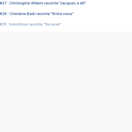
#27 : Christophe Willem raconte "Jacques a dit"
#26 : Chimène Badi raconte "Entre nous"
#25 : Indochine raconte "3e sexe"
#24 : Zaho raconte "C'est chelou"
#23 : Patrick Bruel raconte "Au café des délices"
#22 : Kyo raconte "Le chemin"
#21 : Nolwenn Leroy raconte "Cassé"
#20 : Patrick Hernandez raconte "Born to be alive"
#19 : Lorie raconte "Près de moi"
#18 : Michael Jones raconte "A nos actes manqués" (avec Jean-Jacque
#17 : Khaled raconte "Aïcha"
#16 : Corneille raconte "Parce qu'on vient de loin"
#15 : Indochine raconte "L'aventurier"