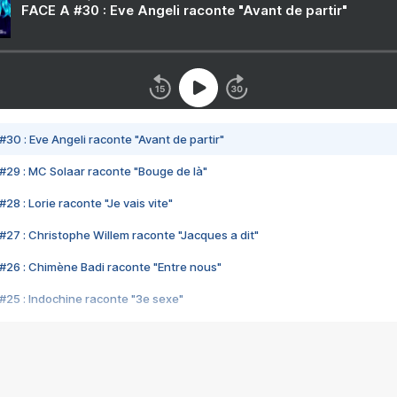
FACE A #30 : Eve Angeli raconte "Avant de partir"
#30 : Eve Angeli raconte "Avant de partir"
#29 : MC Solaar raconte "Bouge de là"
28 : Lorie raconte "Je vais vite"
#27 : Christophe Willem raconte "Jacques a dit"
#26 : Chimène Badi raconte "Entre nous"
#25 : Indochine raconte "3e sexe"
#24 : Zaho raconte "C'est chelou"
#23 : Patrick Bruel raconte "Au café des délices"
#22 : Kyo raconte "Le chemin"