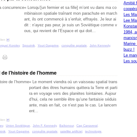
Amitié 
« Lorsqu’[un fermier et sa fille] m’ont vu dans ma co
coopéra
mbinaison spatiale traînant mon parachute en march
Les Ma
ant, ils ont commencé à s’enfuir, effrayés. Je leur ai
Lee Mar
dit : n’ayez pas peur, je suis un Soviétique comme v
Konstan
ous, qui revient de l’Espace et qui doit...
1984, a
marxis
ien [
#
]
Marine 
rgueï Korolev
,
Spoutnik
,
Youri Gagarine
,
conquête spatiale
,
John Kennedy
,
buzz !
Le mand
Les sou
el de l’histoire de l’homme
« Le moment viendra où un vaisseau spatial trans
portant des êtres humains quittera la Terre et parti
ra en voyage vers des planètes lointaines. Aujour
d’hui, cela ne semble être qu’une fantaisie séduis
ante, mais en fait, ce n’est pas le cas. Le lancem
ent...
ien [
#
]
hev
,
Union Soviétique
,
John F. Kennedy
,
Baïkonour
,
Cap Canaveral
,
tnik
,
Youri Gagarine
,
conquête spatiale
,
satellite artificiel
,
technologie
,