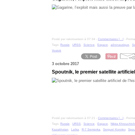
Posté par rakotoarison à 07:34 -
Commentaires [
…
]
- Permal
Tags:
Russie
,
URSS
,
Science
,
Espace
,
aéronautique
,
Se
Vostok
3 octobre 2017
Spoutnik, le premier satellite artifici
Posté par rakotoarison à 07:21 -
Commentaires [
…
]
- Permal
Tags:
Russie
,
URSS
,
Science
,
Espace
,
Nikita Khrouchtc
Kazakhstan
,
Laïka
,
R-7 Semiorka
,
Sergueï Korolev
,
Spou