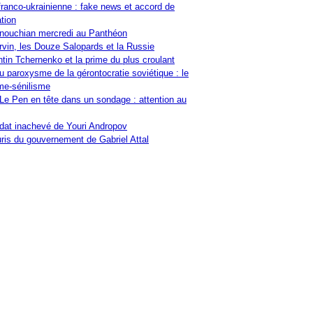
franco-ukrainienne : fake news et accord de
tion
nouchian mercredi au Panthéon
vin, les Douze Salopards et la Russie
tin Tchernenko et la prime du plus croulant
u paroxysme de la gérontocratie soviétique : le
me-sénilisme
Le Pen en tête dans un sondage : attention au
at inachevé de Youri Andropov
ris du gouvernement de Gabriel Attal