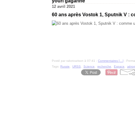
youri gagarine
12 avril 2021
60 ans après Vostok 1, Sputnik V : 
Posté par rakotoarison à 07:41 -
Commentaires [
…
]
- Permal
Tags:
Russie
,
URSS
,
Science
,
recherche
,
Espace
,
aéron