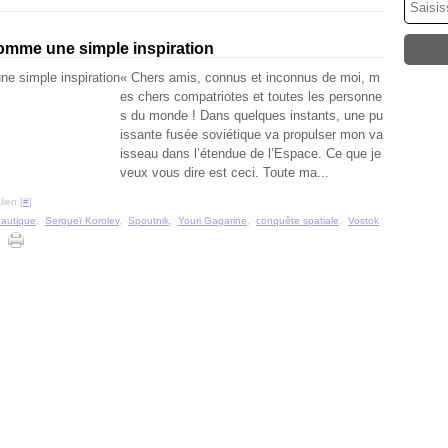
comme une simple inspiration
« Chers amis, connus et inconnus de moi, m
es chers compatriotes et toutes les personne
s du monde ! Dans quelques instants, une pu
issante fusée soviétique va propulser mon va
isseau dans l’étendue de l’Espace. Ce que je
veux vous dire est ceci. Toute ma...
ien [
#
]
autique
,
Sergueï Korolev
,
Spoutnik
,
Youri Gagarine
,
conquête spatiale
,
Vostok