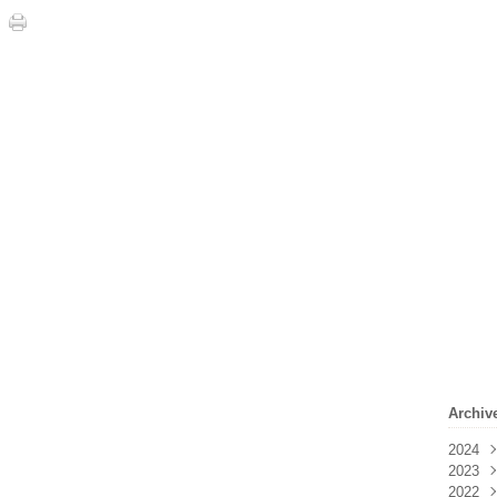
Archiv
2024
2023
Févr
2022
Janv
Déc