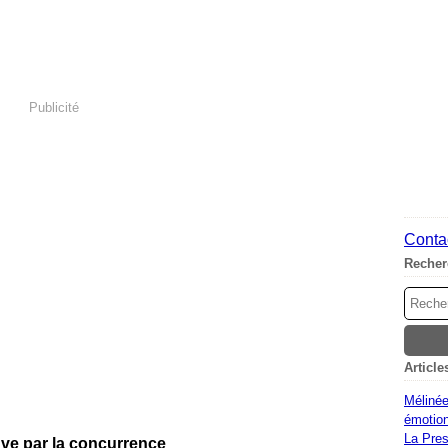
Publicité
Contac
Recher
Article
Mélinée
émotion
La Pres
euve par la concurrence