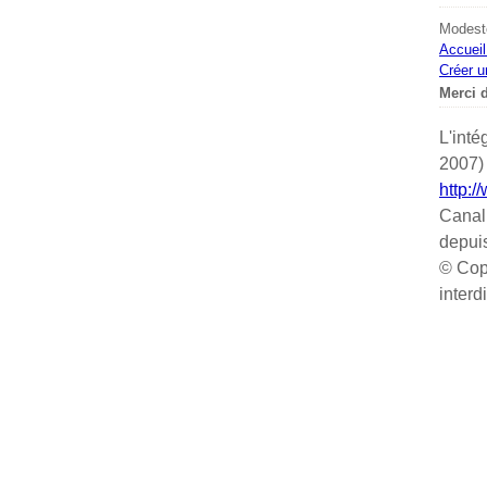
Modeste
Accueil
Créer u
Merci d
L'inté
2007) 
http:/
Canal
depui
© Cop
interd