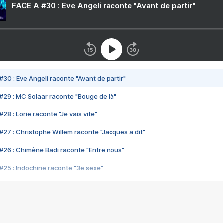
FACE A #30 : Eve Angeli raconte "Avant de partir"
#30 : Eve Angeli raconte "Avant de partir"
#29 : MC Solaar raconte "Bouge de là"
28 : Lorie raconte "Je vais vite"
#27 : Christophe Willem raconte "Jacques a dit"
#26 : Chimène Badi raconte "Entre nous"
#25 : Indochine raconte "3e sexe"
#24 : Zaho raconte "C'est chelou"
#23 : Patrick Bruel raconte "Au café des délices"
#22 : Kyo raconte "Le chemin"