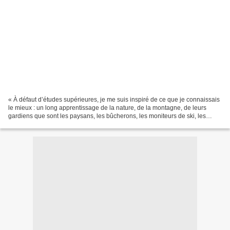
« À défaut d’études supérieures, je me suis inspiré de ce que je connaissais
le mieux : un long apprentissage de la nature, de la montagne, de leurs
gardiens que sont les paysans, les bûcherons, les moniteurs de ski, les
guides… Puis les voyages qui m’ont...