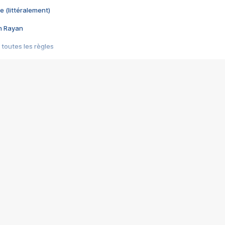
e (littéralement)
im Rayan
 toutes les règles
s les jeux vidéo
us choquant de Rockstar ? - Le scandale BULLY
e plus moche de Steam
du RÊVE tourne au CAUCHEMAR
pendant 8 heures
it… à tort
umiliés par un jeu vidéo
ire - Final Fantasy 8
ti un empire - Age of Empires