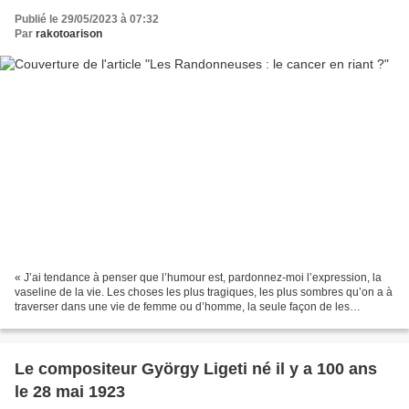
Publié le 29/05/2023 à 07:32
Par
rakotoarison
« J’ai tendance à penser que l’humour est, pardonnez-moi l’expression, la
vaseline de la vie. Les choses les plus tragiques, les plus sombres qu’on a à
traverser dans une vie de femme ou d’homme, la seule façon de les
dépasser sans avoir envie de se suicider...
Le compositeur György Ligeti né il y a 100 ans
le 28 mai 1923