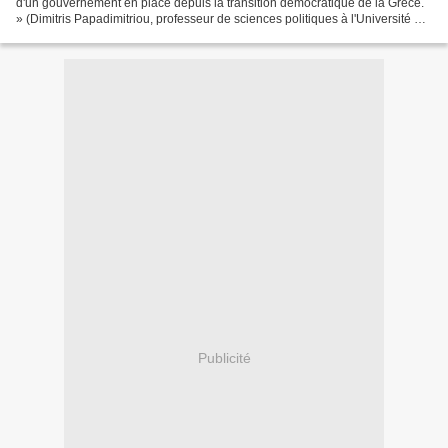
d'un gouvernement en place depuis la transition démocratique de la Grèce.
» (Dimitris Papadimitriou, professeur de sciences politiques à l'Université de
Manchester, le 22 mai...
Publicité