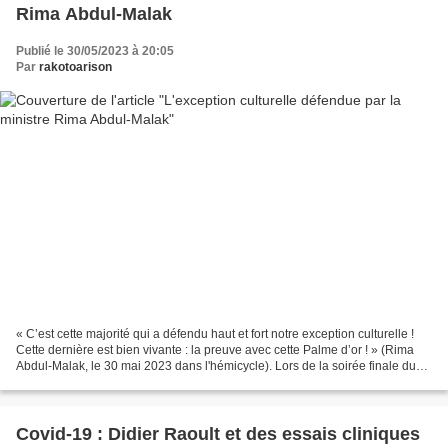
Rima Abdul-Malak
Publié le 30/05/2023 à 20:05
Par
rakotoarison
« C’est cette majorité qui a défendu haut et fort notre exception culturelle !
Cette dernière est bien vivante : la preuve avec cette Palme d’or ! » (Rima
Abdul-Malak, le 30 mai 2023 dans l'hémicycle). Lors de la soirée finale du
76e Festival de Cannes...
Covid-19 : Didier Raoult et des essais cliniques