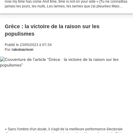
now my time has come And time, time is not on your side » [Tu ne connaîtras
jamais les jours, les nuits, Les larmes, les larmes que j'ai pleurées Mais
maintenant mon heure est...
Grèce : la victoire de la raison sur les
populismes
Publié le 23/05/2023 à 07:34
Par
rakotoarison
« Sans l'ombre d'un doute, il s'agit de la meilleure performance électorale