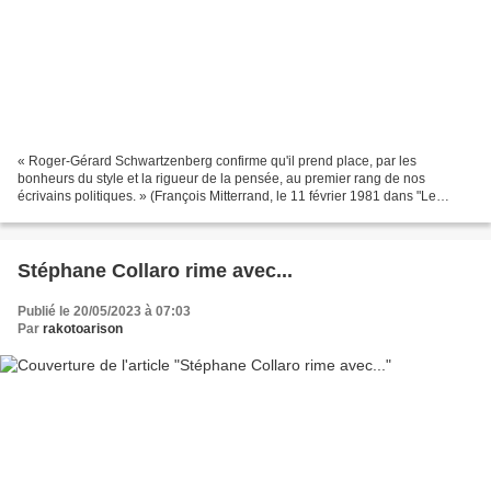
« Roger-Gérard Schwartzenberg confirme qu'il prend place, par les
bonheurs du style et la rigueur de la pensée, au premier rang de nos
écrivains politiques. » (François Mitterrand, le 11 février 1981 dans "Le
Monde"). Un illustre futur Président de la...
Stéphane Collaro rime avec...
Publié le 20/05/2023 à 07:03
Par
rakotoarison