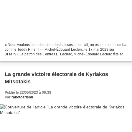
« Nous voulons aller chercher des baisses, et en fait, on est en mode combat
comme Teddy Riner ! » ( Michel-Édouard Leclerc, le 17 mai 2023 sur
BFMTV). Le patron des Centres É. Leclerc, Michel-Édouard Leclerc fête son
71er anniversaire ce mardi 23 mai...
La grande victoire électorale de Kyriakos
Mitsotakis
Publié le 22/05/2023 à 06:38
Par
rakotoarison