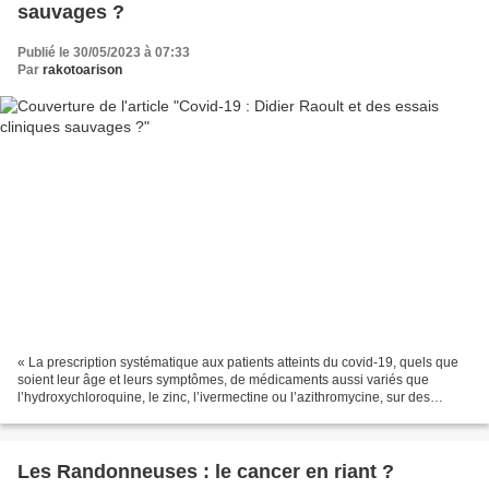
sauvages ?
Publié le 30/05/2023 à 07:33
Par
rakotoarison
« La prescription systématique aux patients atteints du covid-19, quels que
soient leur âge et leurs symptômes, de médicaments aussi variés que
l’hydroxychloroquine, le zinc, l’ivermectine ou l’azithromycine, sur des
ordonnances préimprimées, s’est d’abord...
Les Randonneuses : le cancer en riant ?