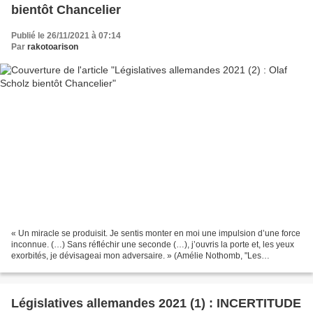
bientôt Chancelier
Publié le 26/11/2021 à 07:14
Par
rakotoarison
« Un miracle se produisit. Je sentis monter en moi une impulsion d’une force
inconnue. (…) Sans réfléchir une seconde (…), j’ouvris la porte et, les yeux
exorbités, je dévisageai mon adversaire. » (Amélie Nothomb, "Les
Catilinaires", 1995, éd. Albin Michel)....
Législatives allemandes 2021 (1) : INCERTITUDE