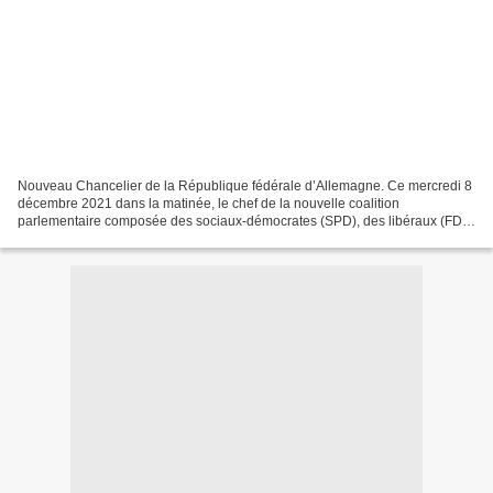
Nouveau Chancelier de la République fédérale d’Allemagne. Ce mercredi 8
décembre 2021 dans la matinée, le chef de la nouvelle coalition
parlementaire composée des sociaux-démocrates (SPD), des libéraux (FDP)
et des Verts, Olaf Scholz a été élu Chancelier,...