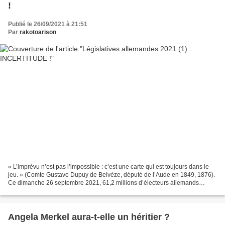
!
Publié le 26/09/2021 à 21:51
Par
rakotoarison
« L’imprévu n’est pas l’impossible : c’est une carte qui est toujours dans le
jeu. » (Comte Gustave Dupuy de Belvèze, député de l’Aude en 1849, 1876).
Ce dimanche 26 septembre 2021, 61,2 millions d’électeurs allemands
étaient convoqués pour élire le nouveau...
Angela Merkel aura-t-elle un héritier ?