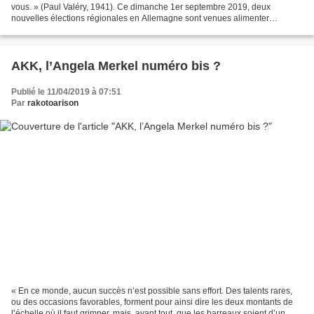
vous. » (Paul Valéry, 1941). Ce dimanche 1er septembre 2019, deux
nouvelles élections régionales en Allemagne sont venues alimenter
l’atmosphère de fin de règne qui prédomine...
AKK, l’Angela Merkel numéro bis ?
Publié le 11/04/2019 à 07:51
Par
rakotoarison
« En ce monde, aucun succès n’est possible sans effort. Des talents rares,
ou des occasions favorables, forment pour ainsi dire les deux montants de
l’échelle où il faut grimper, mais, avant tout, que les barreaux soient d’un