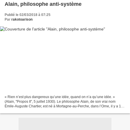
Alain, philosophe anti-système
Publié le 02/03/2018 à 07:25
Par
rakotoarison
« Rien n’est plus dangereux qu’une idée, quand on n’a qu’une idée. »
(Alain, "Propos II", 5 juillet 1930). Le philosophe Alain, de son vrai nom
Émile-Auguste Chartier, est né à Mortagne-au-Perche, dans l’Orne, il y a 150
ans, le 3 mars 1868 à 15 heures,...