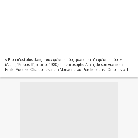
« Rien n’est plus dangereux qu’une idée, quand on n’a qu’une idée. »
(Alain, "Propos II", 5 juillet 1930). Le philosophe Alain, de son vrai nom
Émile-Auguste Chartier, est né à Mortagne-au-Perche, dans l’Orne, il y a 150
ans, le 3 mars 1868 à 15 heures,...