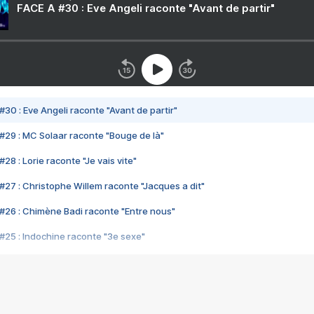
FACE A #30 : Eve Angeli raconte "Avant de partir"
#30 : Eve Angeli raconte "Avant de partir"
#29 : MC Solaar raconte "Bouge de là"
28 : Lorie raconte "Je vais vite"
#27 : Christophe Willem raconte "Jacques a dit"
#26 : Chimène Badi raconte "Entre nous"
#25 : Indochine raconte "3e sexe"
#24 : Zaho raconte "C'est chelou"
#23 : Patrick Bruel raconte "Au café des délices"
#22 : Kyo raconte "Le chemin"