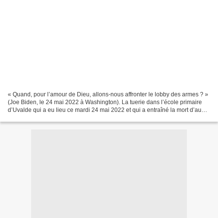
« Quand, pour l’amour de Dieu, allons-nous affronter le lobby des armes ? »
(Joe Biden, le 24 mai 2022 à Washington). La tuerie dans l’école primaire
d’Uvalde qui a eu lieu ce mardi 24 mai 2022 et qui a entraîné la mort d’au
moins 21 personnes dont 19...