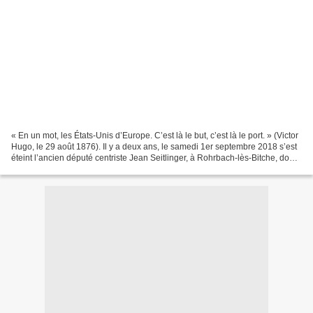
« En un mot, les États-Unis d’Europe. C’est là le but, c’est là le port. » (Victor
Hugo, le 29 août 1876). Il y a deux ans, le samedi 1er septembre 2018 s’est
éteint l’ancien député centriste Jean Seitlinger, à Rohrbach-lès-Bitche, dont
il fut le maire...