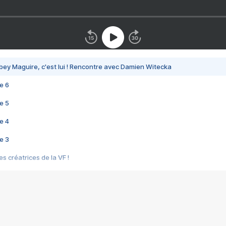
bey Maguire, c'est lui ! Rencontre avec Damien Witecka
e 6
e 5
e 4
e 3
s créatrices de la VF !
e 2
e 1
e Mektoub My Love arrive enfin ! Rencontre avec Shaïn Boumedine et Sal