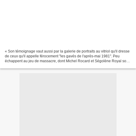
« Son témoignage vaut aussi par la galerie de portraits au vitriol qu'il dresse
de ceux qu'il appelle férocement "les gavés de l'après-mai 1981". Peu
échappent au jeu de massacre, dont Michel Rocard et Ségolène Royal sont
les cibles les plus notoires,...