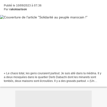
Publié le 10/09/2023 à 07:36
Par
rakotoarison
« Le chaos total, les gens couraient partout. Je suis allé dans la médina. Il y
a deux mosquées dans le quartier Derb Dabachi dont les minarets sont
tombés, deux maisons sont écroulées. Il y a des gravats partout. » (Un
expatrié français à Marrakech,...