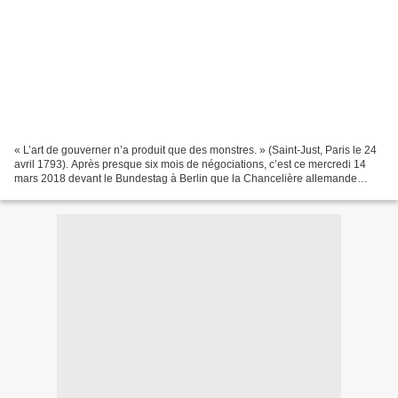
« L’art de gouverner n’a produit que des monstres. » (Saint-Just, Paris le 24
avril 1793). Après presque six mois de négociations, c’est ce mercredi 14
mars 2018 devant le Bundestag à Berlin que la Chancelière allemande
Angela Merkel devrait se faire...