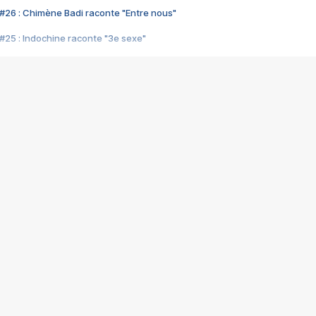
#26 : Chimène Badi raconte "Entre nous"
#25 : Indochine raconte "3e sexe"
#24 : Zaho raconte "C'est chelou"
#23 : Patrick Bruel raconte "Au café des délices"
#22 : Kyo raconte "Le chemin"
#21 : Nolwenn Leroy raconte "Cassé"
#20 : Patrick Hernandez raconte "Born to be alive"
#19 : Lorie raconte "Près de moi"
#18 : Michael Jones raconte "A nos actes manqués" (avec Jean-Jacque
#17 : Khaled raconte "Aïcha"
#16 : Corneille raconte "Parce qu'on vient de loin"
#15 : Indochine raconte "L'aventurier"