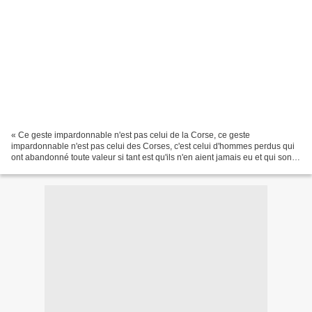
« Ce geste impardonnable n'est pas celui de la Corse, ce geste
impardonnable n'est pas celui des Corses, c'est celui d'hommes perdus qui
ont abandonné toute valeur si tant est qu'ils n'en aient jamais eu et qui sont
l'inverse de ce qu'est la civilisation....