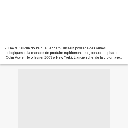
« Il ne fait aucun doute que Saddam Hussein possède des armes
biologiques et la capacité de produire rapidement plus, beaucoup plus. »
(Colin Powell, le 5 février 2003 à New York). L’ancien chef de la diplomatie
américaine, le général Colin Powell vient...