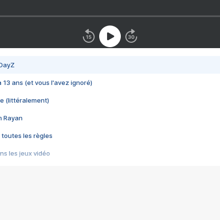
 DayZ
 a 13 ans (et vous l'avez ignoré)
e (littéralement)
im Rayan
 toutes les règles
s les jeux vidéo
us choquant de Rockstar ? - Le scandale BULLY
e plus moche de Steam
du RÊVE tourne au CAUCHEMAR