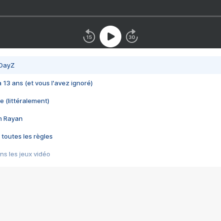
 DayZ
 a 13 ans (et vous l'avez ignoré)
e (littéralement)
im Rayan
 toutes les règles
s les jeux vidéo
us choquant de Rockstar ? - Le scandale BULLY
e plus moche de Steam
du RÊVE tourne au CAUCHEMAR