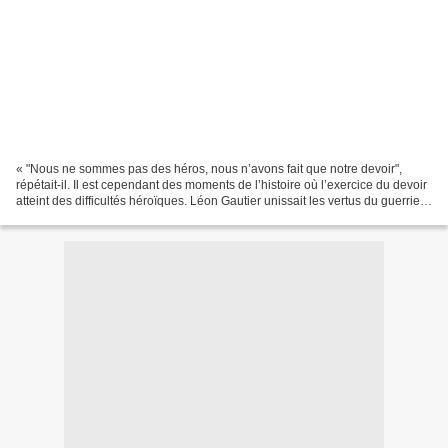
« "Nous ne sommes pas des héros, nous n’avons fait que notre devoir",
répétait-il. Il est cependant des moments de l’histoire où l’exercice du devoir
atteint des difficultés héroïques. Léon Gautier unissait les vertus du guerrier
et celles de l’artisan...