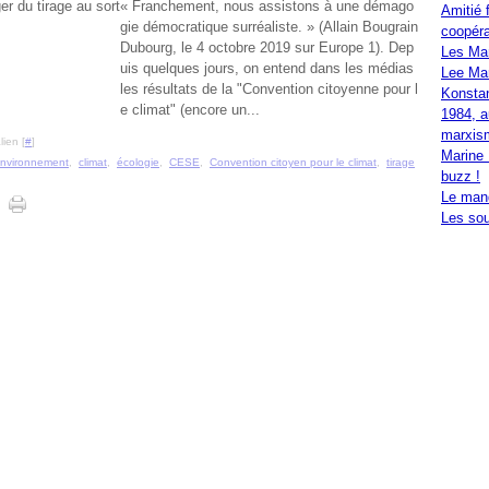
« Franchement, nous assistons à une démago
Amitié 
gie démocratique surréaliste. » (Allain Bougrain
coopéra
Dubourg, le 4 octobre 2019 sur Europe 1). Dep
Les Ma
uis quelques jours, on entend dans les médias
Lee Mar
les résultats de la "Convention citoyenne pour l
Konstan
e climat" (encore un...
1984, a
marxis
ien [
#
]
Marine 
nvironnement
,
climat
,
écologie
,
CESE
,
Convention citoyen pour le climat
,
tirage
buzz !
Le mand
Les sou