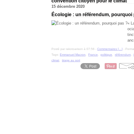
convention citoyen pour le climat
15 décembre 2020
Écologie : un référendum, pourquoi
« L
oci
tinc
anc
Posté par rakotoarison à 07:56 -
Commentaires [
…
]
- Permal
Tags:
Emmanuel Macron
,
France
,
politique
,
référendum
,
climat
,
tirage au sort