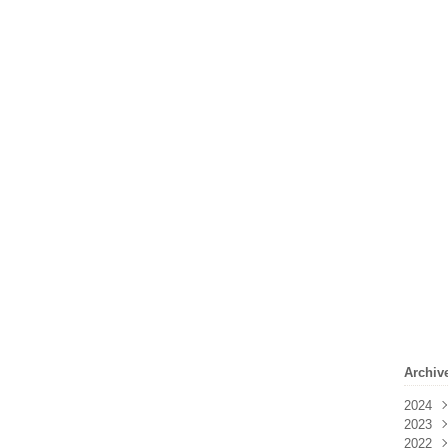
Archiv
2024
2023
Févr
2022
Janv
Déc