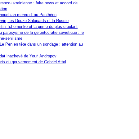
franco-ukrainienne : fake news et accord de
tion
nouchian mercredi au Panthéon
vin, les Douze Salopards et la Russie
tin Tchernenko et la prime du plus croulant
u paroxysme de la gérontocratie soviétique : le
me-sénilisme
Le Pen en tête dans un sondage : attention au
at inachevé de Youri Andropov
ris du gouvernement de Gabriel Attal