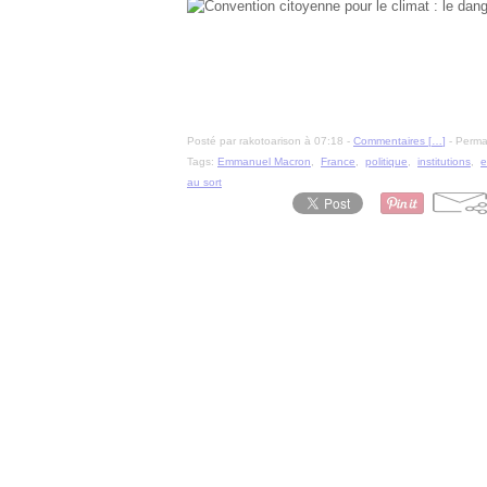
Posté par rakotoarison à 07:18 -
Commentaires [
…
]
- Permal
Tags:
Emmanuel Macron
,
France
,
politique
,
institutions
,
e
au sort