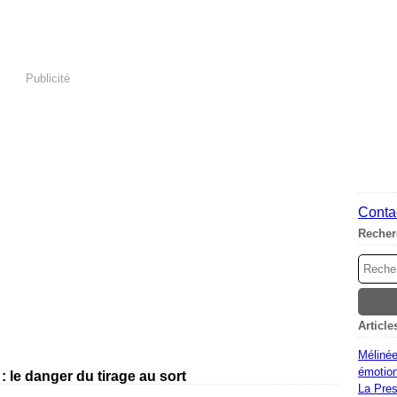
Publicité
Contac
Recher
Article
Mélinée
émotion
: le danger du tirage au sort
La Pres