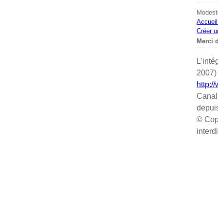
Modeste
Accueil
Créer u
Merci d
L'inté
2007) 
http:/
Canal
depui
© Cop
interd