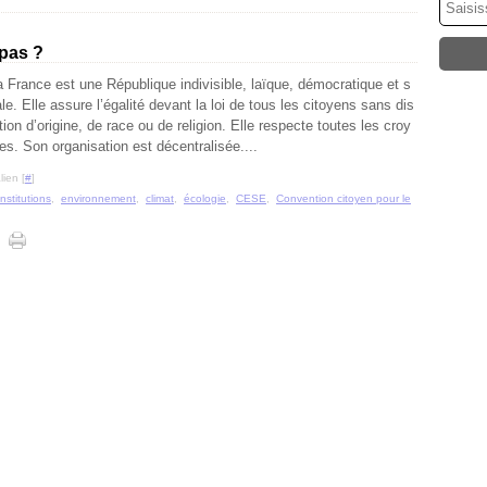
 pas ?
a France est une République indivisible, laïque, démocratique et s
ale. Elle assure l’égalité devant la loi de tous les citoyens sans dis
tion d’origine, de race ou de religion. Elle respecte toutes les croy
es. Son organisation est décentralisée....
ien [
#
]
institutions
,
environnement
,
climat
,
écologie
,
CESE
,
Convention citoyen pour le