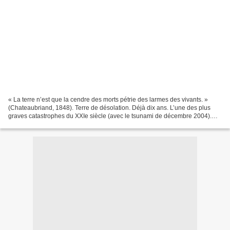
« La terre n’est que la cendre des morts pétrie des larmes des vivants. »
(Chateaubriand, 1848). Terre de désolation. Déjà dix ans. L’une des plus
graves catastrophes du XXIe siècle (avec le tsunami de décembre 2004).
Double peine. L’un des pays les plus...