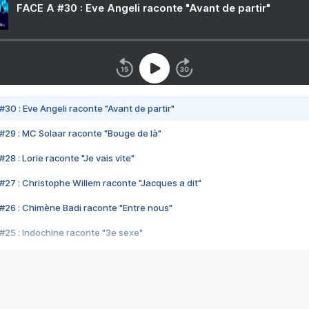
FACE A #30 : Eve Angeli raconte "Avant de partir"
#30 : Eve Angeli raconte "Avant de partir"
#29 : MC Solaar raconte "Bouge de là"
28 : Lorie raconte "Je vais vite"
#27 : Christophe Willem raconte "Jacques a dit"
#26 : Chimène Badi raconte "Entre nous"
#25 : Indochine raconte "3e sexe"
#24 : Zaho raconte "C'est chelou"
#23 : Patrick Bruel raconte "Au café des délices"
#22 : Kyo raconte "Le chemin"