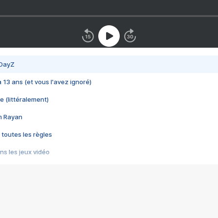
 DayZ
 a 13 ans (et vous l'avez ignoré)
e (littéralement)
im Rayan
 toutes les règles
s les jeux vidéo
us choquant de Rockstar ? - Le scandale BULLY
e plus moche de Steam
du RÊVE tourne au CAUCHEMAR