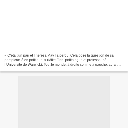
« C’était un pari et Theresa May l’a perdu. Cela pose la question de sa
perspicacité en politique. » (Mike Finn, politologue et professeur à
l’Université de Warwick). Tout le monde, à droite comme à gauche, aurait
voulu la voir jeter l’éponge. Peine perdue...