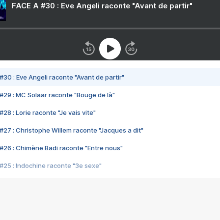
FACE A #30 : Eve Angeli raconte "Avant de partir"
#30 : Eve Angeli raconte "Avant de partir"
#29 : MC Solaar raconte "Bouge de là"
28 : Lorie raconte "Je vais vite"
#27 : Christophe Willem raconte "Jacques a dit"
#26 : Chimène Badi raconte "Entre nous"
#25 : Indochine raconte "3e sexe"
#24 : Zaho raconte "C'est chelou"
#23 : Patrick Bruel raconte "Au café des délices"
#22 : Kyo raconte "Le chemin"