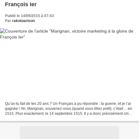
François Ier
Publié le 14/09/2015 à 07:43
Par
rakotoarison
Qu’as-tu fait de tes 20 ans ? Un Français a pu répondre : la guerre, et je l’ai
gagnée ! Ah, Marignan, souvenez-vous (quand vous étiez petit), c’était …en
1515. Plus exactement, le 14 septembre 1515. Il y a donc précisément cinq
cents ans. Un demi-millénaire....