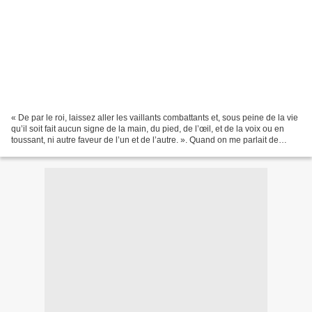
« De par le roi, laissez aller les vaillants combattants et, sous peine de la vie
qu’il soit fait aucun signe de la main, du pied, de l’œil, et de la voix ou en
toussant, ni autre faveur de l’un et de l’autre. ». Quand on me parlait de
"coup de Jarnac",...