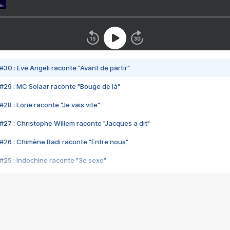
#30 : Eve Angeli raconte "Avant de partir"
#29 : MC Solaar raconte "Bouge de là"
28 : Lorie raconte "Je vais vite"
#27 : Christophe Willem raconte "Jacques a dit"
#26 : Chimène Badi raconte "Entre nous"
#25 : Indochine raconte "3e sexe"
#24 : Zaho raconte "C'est chelou"
#23 : Patrick Bruel raconte "Au café des délices"
#22 : Kyo raconte "Le chemin"