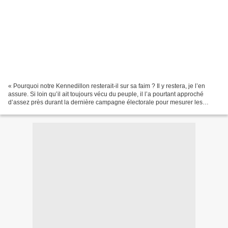
« Pourquoi notre Kennedillon resterait-il sur sa faim ? Il y restera, je l’en
assure. Si loin qu’il ait toujours vécu du peuple, il l’a pourtant approché
d’assez près durant la dernière campagne électorale pour mesurer les
abîmes qui l’en séparent. »...