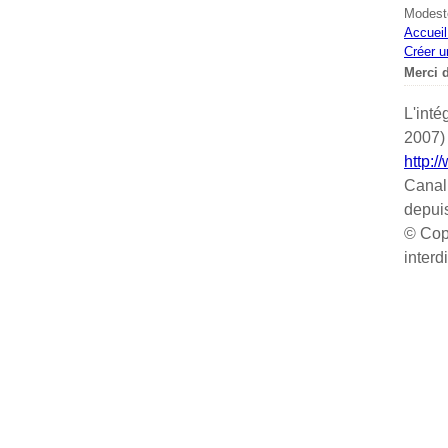
Modeste
Accueil
Créer u
Merci d
L'inté
2007) 
http:/
Canal
depui
© Cop
interd