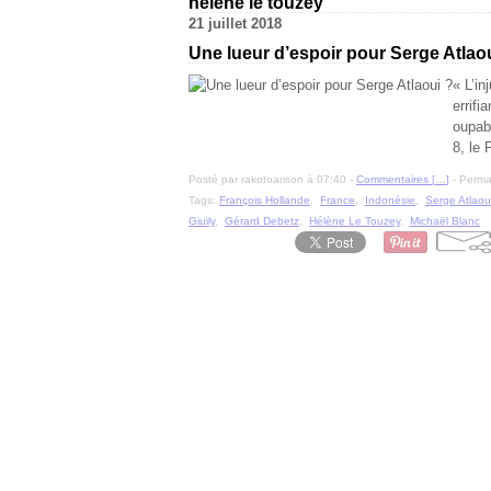
helene le touzey
21 juillet 2018
Une lueur d’espoir pour Serge Atlao
« L’in
errifi
oupabl
8, le 
Posté par rakotoarison à 07:40 -
Commentaires [
…
]
- Permal
Tags:
François Hollande
,
France
,
Indonésie
,
Serge Atlaou
Giuily
,
Gérard Debetz
,
Hélène Le Touzey
,
Michaël Blanc