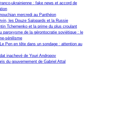
franco-ukrainienne : fake news et accord de
tion
nouchian mercredi au Panthéon
vin, les Douze Salopards et la Russie
tin Tchernenko et la prime du plus croulant
u paroxysme de la gérontocratie soviétique : le
me-sénilisme
Le Pen en tête dans un sondage : attention au
at inachevé de Youri Andropov
ris du gouvernement de Gabriel Attal