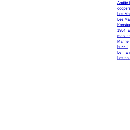
Amitié 
coopéra
Les Ma
Lee Mar
Konstan
1984, a
marxis
Marine 
buzz !
Le mand
Les sou