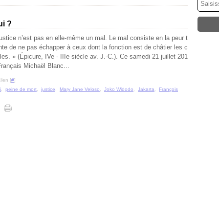
ui ?
justice n’est pas en elle-même un mal. Le mal consiste en la peur t
ante de ne pas échapper à ceux dont la fonction est de châtier les c
es. » (Épicure, IVe - IIIe siècle av. J.-C.). Ce samedi 21 juillet 201
Français Michaël Blanc...
ien [
#
]
i
,
peine de mort
,
justice
,
Mary Jane Veloso
,
Joko Widodo
,
Jakarta
,
François