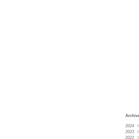
Archiv
2024
2023
Févr
2022
Janv
Déc