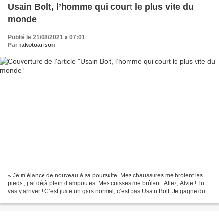
Usain Bolt, l’homme qui court le plus vite du
monde
Publié le 21/08/2021 à 07:01
Par
rakotoarison
« Je m’élance de nouveau à sa poursuite. Mes chaussures me broient les
pieds ; j’ai déjà plein d’ampoules. Mes cuisses me brûlent. Allez, Alvie ! Tu
vas y arriver ! C’est juste un gars normal, c’est pas Usain Bolt. Je gagne du
terrain : trois mètres,...