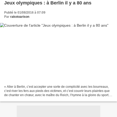
Jeux olympiques : à Berlin il y a 80 ans
Publié le 01/08/2016 à 07:09
Par
rakotoarison
« Aller à Berlin, c’est accepter une sorte de complicité avec les bourreaux,
c’est river les fers aux pieds des victimes, et c’est couvrir leurs plaintes que
de chanter en chœur, avec le maître du Reich, l’hymne à la gloire du sport. »
(un député communiste...