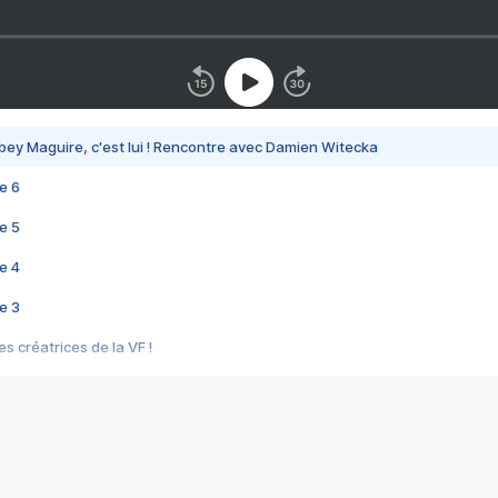
bey Maguire, c'est lui ! Rencontre avec Damien Witecka
e 6
e 5
e 4
e 3
s créatrices de la VF !
e 2
e 1
e Mektoub My Love arrive enfin ! Rencontre avec Shaïn Boumedine et Sal