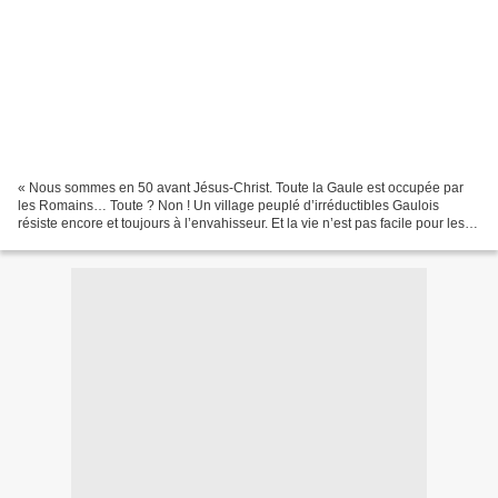
« Nous sommes en 50 avant Jésus-Christ. Toute la Gaule est occupée par
les Romains… Toute ? Non ! Un village peuplé d’irréductibles Gaulois
résiste encore et toujours à l’envahisseur. Et la vie n’est pas facile pour les
garnisons de légionnaires romains...